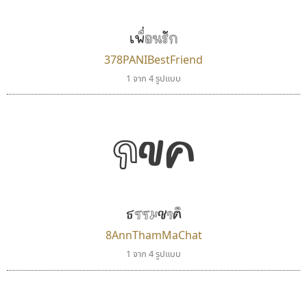
FontUni
Manee Meefont
สังศิต ไสววรรณ
ศรัณยพัชร์ ธารีสิทธิ์
เพื่อนรัก
378PANIBestFriend
1 จาก 4 รูปแบบ
กขค
ธรรมชาติ
กูเกิล
ไทโปแมนเซอร์
Google
Typomancer
8AnnThamMaChat
วริทธิ์ ไชยกูล
1 จาก 4 รูปแบบ