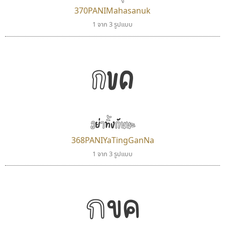
370PANIMahasanuk
1 จาก 3 รูปแบบ
กขค
เลย์อิจิ
บีทูไซน์
Layiji
B2 SIGN
นำโชค สินมงคลรักษา
กิตติศักดิ์ ศิริกมลเสถียร
อย่าทิ้งกันนะ
368PANIYaTingGanNa
1 จาก 3 รูปแบบ
กขค
ฟอนต์อยู่นี่
มานี มีฟอนต์