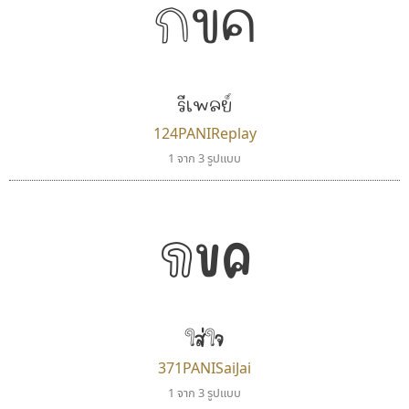
กขค
คราฟตี้ฟอนต์
เคอาร์ต ฟอนต์
Crafty Font
Kart Font
รีเพลย์
จิลดา ฤทธิ์คำรพ
นิกร ศิริสวัสดิ์
124PANIReplay
1 จาก 3 รูปแบบ
กขค
ใส่ใจ
ซู๊ดดู๊ซ
ทีเอส ฟอนต์
371PANISaiJai
zooddooz
TS Font
1 จาก 3 รูปแบบ
สรรเสริญ เหรียญทอง
ธงชัย ศรีเมือง