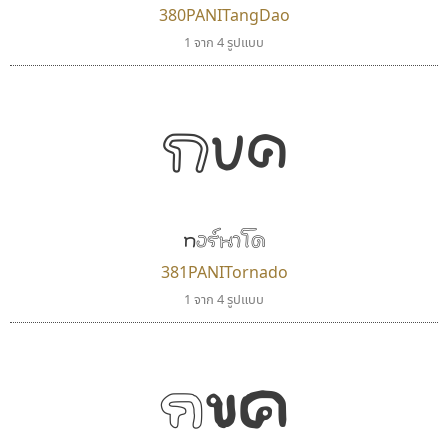
380PANITangDao
ดีอาร์ ดีไซน์
นังรอง
1 จาก 4 รูปแบบ
DR Design
uvSOV
ดำรง เติมทอง
วรวุฒิ ธนวัฒนาวนิช
กขค
ทอร์นาโด
381PANITornado
1 จาก 4 รูปแบบ
ซูเปอร์สโตร์
ไอ้แอน
Superstore Font
Iannnnn
กขค
ฉัตรณรงค์ จริงศุภธาดา
ปรัชญา สิงห์โต