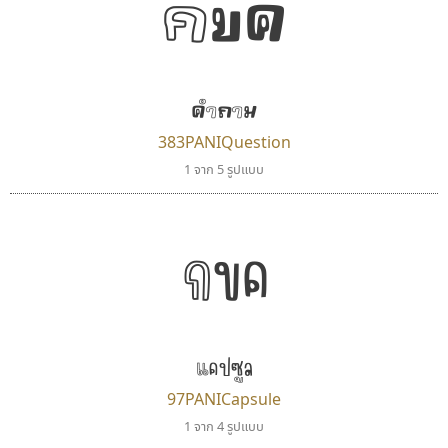
กขค
ตัวอักษรไม่มีหัวขมวด
แบบตัวอักษรหัวบอด
9
A
B
C
D
E
F
G
H
I
J
ผู้ออกแบบฟอนต์ไทยทุกท่านที่สร้างสรรค์ผลงานเพื่อ
ฟอนต์ยอดนิยม
แบบตัวอักษรเกาหลี
สืบสานอักษรไทย
K
L
M
N
O
P
Q
R
S
T
U
ฟอนต์ล้านดาวน์โหลด
แบบตัวอักษรเส้นขอบ
คุณแอน ปรัชญา สิงห์โต ที่อนุญาตให้เผยแพร่ข้อมูล
ระบบปฏิบัติการ
แบบตัวอักษรแฟนซี
V
คำถาม
W
Y
Z
อัตลักษณ์องค์กร
แบบตัวอักษรโบราณ
จาก ฟอนต์.คอม
แบบตัวการ์ตูน
แบบตัวเขียนพู่กัน
383PANIQuestion
ก
ข
ค
จ
ฉ
ช
ซ
ฌ
ด
ต
ถ
แบบตัวดิสเพลย์
แบบตัวเนื้อความ
1 จาก 5 รูปแบบ
แบบตัวประดิษฐ์
แบบตัวเหลี่ยม
ท
ธ
น
บ
ป
ผ
พ
ฟ
ภ
ม
ย
แบบตัวพิกเซล
แบบปลายมน
ร
ฤ
ล
ว
ศ
ส
ห
อ
ฮ
แบบตัวพิมพ์ดีด
แบบปลายแหลม
กขค
แบบตัวมีเชิงฐาน
แบบปากกาหัวตัด
แบบตัวอักษรจีน
แบบฟอนต์ซิ่ง
ทอศิลป์
จิปาไทป์
แบบตัวอักษรซ้อนเงา
แบบลายมือผู้ใหญ่
Torsilp
Jipatype
แบบตัวอักษรย้อนยุค
แบบลายมือวัยรุ่น
ภาณุพันธุ์ ตะลันกูล
อานุภาพ ใจชำนาญ
แบบตัวอักษรล้านนา
แบบลายมือเด็ก
แคปซูล
แบบตัวอักษรลาว
แบบอาลักษณ์
97PANICapsule
แบบตัวอักษรสคริปท์
1 จาก 4 รูปแบบ