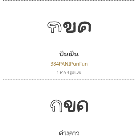
กขค
ฟอนต์คราฟ
พ็อกเก็ตฟอนต์
ปันฝัน
Fontcraft
Pocket Fonts
จุติพงศ์ ภูสุมาศ • สุวิสา ภูสุมาศ
384PANIPunFun
1 จาก 4 รูปแบบ
กขค
ต่างดาว