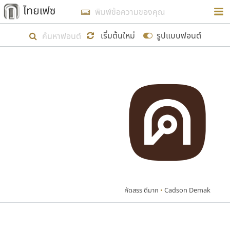
การในรูปแบบใหม่เพื่อใช้เป็นแนวทางในการศึกษารูป
ร่างหน้าตาของฟอนต์ไทยสำหรับการเรียนรู้เพื่อเริ่ม
เริ่มต้นใหม่
รูปแบบฟอนต์
สร้างฟอนต์ของตัวเอง ในเดือนมีนาคม พ.ศ. ๒๕๖๒ จึง
ได้เริ่ม ไทยเฟซ นี้ขึ้นมา
แสดงฟอนต์ทั้งหมด
เป้าหมายที่ยังคงดำเนินไปอยู่ คือการเพิ่มฟอนต์ไทย
เข้าไปให้ได้อย่างน้อยเดือนละ ๓๐ ฟอนต์ นั่นหมายถึง
ปลายปี พ.ศ. ๒๕๖๒ จะมีฟอนต์ไม่ต่ำกว่า ๔๐๐ ฟอนต์ใน
ระบบ หวังว่า นอกจากจะเป็นประโยชน์ต่อตนเองแล้ว
จะมีประโยชน์กับผู้อื่นได้บ้าง ไม่มากก็น้อย
คัดสรร ดีมาก
•
Cadson Demak
ขอขอบคุณ
ตัวอักษรมีหัวขมวด
แบบตัวอักษรหัวบัว