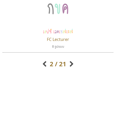
กขค
เอฟซี เลคเชอร์เรอร์
FC Lecturer
สุราฟอนต์
ปาณิสรา แอน
8 รูปแบบ
Surafont
PanisaraAnn Font
ณัฐพล วัดอ่อน
ปาณิสรา ฉัตรเดชาชัย
2 / 21
กิตติศักดิ์ ศิริกมลเสถียร
กิตติ ศิริรัตนบุญชัย
กัลย์สุดา เปี่ยมประจักพงษ์
กัลยาณมิตร นรรัตน์พุทธิ
ก-ฮ