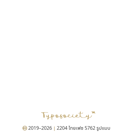
ฎายิน ลีลา
ณัฐชนน สตันยสุวรรณ
ณัฐพล พุ่มห่วง
ณัฐพล วัดอ่อน
ณัฐพล อู่ผลเจริญ
ณัฐวุฒิ วันดี
ณัฐวุฒิ เชิงดี
ณัฐวิทย์ นพเก้า
ณภัทร วิจิตรกรสกุล
ดุสิต สุภาสวัสดิ์
ดีอาร์ ดีไซน์
ทิพวัลย์ สัมนาวงศ์
ทวีชัย อัศวรังสิตแสง
ธัญชภัสส์ จันทรนิมิ
ธัญรมณ ผู้ภาวศุทธิ
ธีร์ชญาน์ นามขาน
ธีรวัฒน์ พจน์วิบูลศิริ
ธงชัย ศรีเมือง
2019–2026
2204 ไทยเฟซ 5762 รูปแบบ
|
ธนัญธร เลิศไพรวัลย์