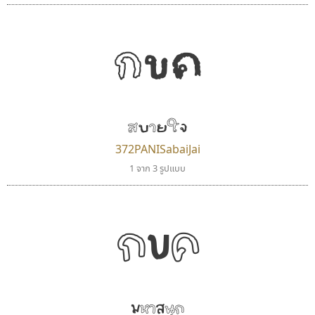
กขค
สบายใจ
372PANISabaiJai
1 จาก 3 รูปแบบ
คัดสรร ดีมาก
ยูไอดี ฟอนต์
Cadson Demak
UID Font
กขค
สร้างสรรค์ สมกุศล
มหาสนุก