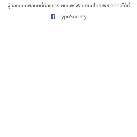
ธารทิพย์ เกตุย้อย
ผู้ออกแบบฟอนต์ที่ต้องการเผยแพร่ฟอนต์บนไทยเฟซ ติดต่อได้ที่
นิกร ศิริสวัสดิ์
TypoSociety
นิวัฒน์ ภัทโรวาสน์
นพิน วรรณบูรณ์
นภนต์ พุทธิพัฒนกุล
นำโชค สินมงคลรักษา
บีทีเอ็น ฟอนต์
บุษกร ฮวบแช่ม
บวร จรดล
ปรัชญา สิงห์โต
ปริญญา โรจน์อารยานนท์
ประชิด ทิณบุตร
ประชาธิปไทป์
ปาณิสรา ฉัตรเดชาชัย
พิชยา โพธิปัสสา
พูลลาภ วีระธนาบุตร
พ็อกเก็ตฟอนต์
พงศธรณ์ สระอุทัย