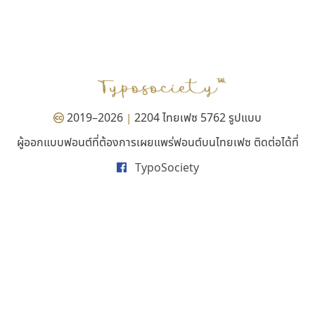
บีทูไซน์
นังรอง
B2 SIGN
uvSOV
กิตติศักดิ์ ศิริกมลเสถียร
วรวุฒิ ธนวัฒนาวนิช
2019–2026
2204 ไทยเฟซ 5762 รูปแบบ
|
ผู้ออกแบบฟอนต์ที่ต้องการเผยแพร่ฟอนต์บนไทยเฟซ ติดต่อได้ที่
TypoSociety
ดีอาร์ ดีไซน์
ซูเปอร์สโตร์
DR Design
Superstore Font
ดำรง เติมทอง
ฉัตรณรงค์ จริงศุภธาดา