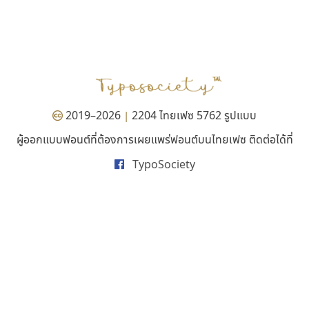
จิปาไทป์
สุราฟอนต์
Jipatype
Surafont
อานุภาพ ใจชำนาญ
ณัฐพล วัดอ่อน
2019–2026
2204 ไทยเฟซ 5762 รูปแบบ
|
ผู้ออกแบบฟอนต์ที่ต้องการเผยแพร่ฟอนต์บนไทยเฟซ ติดต่อได้ที่
TypoSociety
นังรอง
เลย์อิจิ
uvSOV
Layiji
วรวุฒิ ธนวัฒนาวนิช
นำโชค สินมงคลรักษา