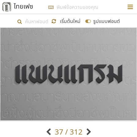
การในรูปแบบใหม่เพื่อใช้เป็นแนวทางในการศึกษารูป
ร่างหน้าตาของฟอนต์ไทยสำหรับการเรียนรู้เพื่อเริ่ม
เริ่มต้นใหม่
รูปแบบฟอนต์
สร้างฟอนต์ของตัวเอง ในเดือนมีนาคม พ.ศ. ๒๕๖๒ จึง
ได้เริ่ม ไทยเฟซ นี้ขึ้นมา
แสดงฟอนต์ทั้งหมด
เป้าหมายที่ยังคงดำเนินไปอยู่ คือการเพิ่มฟอนต์ไทย
เข้าไปให้ได้อย่างน้อยเดือนละ ๓๐ ฟอนต์ นั่นหมายถึง
ปลายปี พ.ศ. ๒๕๖๒ จะมีฟอนต์ไม่ต่ำกว่า ๔๐๐ ฟอนต์ใน
ระบบ หวังว่า นอกจากจะเป็นประโยชน์ต่อตนเองแล้ว
จะมีประโยชน์กับผู้อื่นได้บ้าง ไม่มากก็น้อย
ขอขอบคุณ
37 / 312
ตัวอักษรมีหัวขมวด
แบบตัวอักษรหัวบัว