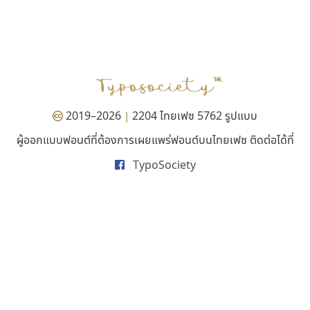
คัดสรร ดีมาก
ซู๊ดดู๊ซ
Cadson Demak
zooddooz
สรรเสริญ เหรียญทอง
2019–2026
2204 ไทยเฟซ 5762 รูปแบบ
|
ผู้ออกแบบฟอนต์ที่ต้องการเผยแพร่ฟอนต์บนไทยเฟซ ติดต่อได้ที่
TypoSociety
นังรอง
เคอาร์ต ฟอนต์
uvSOV
Kart Font
วรวุฒิ ธนวัฒนาวนิช
นิกร ศิริสวัสดิ์