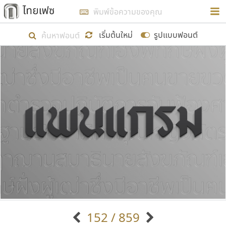
การในรูปแบบใหม่เพื่อใช้เป็นแนวทางในการศึกษารูป
ร่างหน้าตาของฟอนต์ไทยสำหรับการเรียนรู้เพื่อเริ่ม
เริ่มต้นใหม่
รูปแบบฟอนต์
สร้างฟอนต์ของตัวเอง ในเดือนมีนาคม พ.ศ. ๒๕๖๒ จึง
ได้เริ่ม ไทยเฟซ นี้ขึ้นมา
แสดงฟอนต์ทั้งหมด
เป้าหมายที่ยังคงดำเนินไปอยู่ คือการเพิ่มฟอนต์ไทย
เข้าไปให้ได้อย่างน้อยเดือนละ ๓๐ ฟอนต์ นั่นหมายถึง
ปลายปี พ.ศ. ๒๕๖๒ จะมีฟอนต์ไม่ต่ำกว่า ๔๐๐ ฟอนต์ใน
ระบบ หวังว่า นอกจากจะเป็นประโยชน์ต่อตนเองแล้ว
จะมีประโยชน์กับผู้อื่นได้บ้าง ไม่มากก็น้อย
ขอขอบคุณ
152 / 859
ตัวอักษรมีหัวขมวด
แบบตัวอักษรหัวบัว