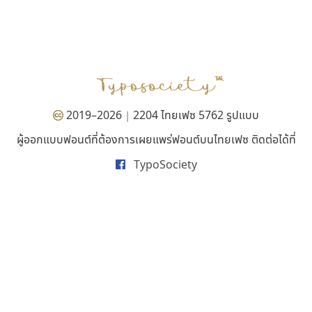
ธีชา สตูดิโอ 23
นังรอง
Tcha Studio 23
uvSOV
ธีร์ชญาน์ นามขาน
วรวุฒิ ธนวัฒนาวนิช
2019–2026
2204 ไทยเฟซ 5762 รูปแบบ
|
ผู้ออกแบบฟอนต์ที่ต้องการเผยแพร่ฟอนต์บนไทยเฟซ ติดต่อได้ที่
TypoSociety
สุราฟอนต์
ซู๊ดดู๊ซ
Surafont
zooddooz
ณัฐพล วัดอ่อน
สรรเสริญ เหรียญทอง