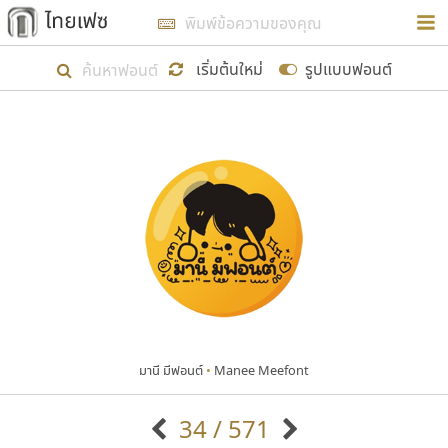
การในรูปแบบใหม่เพื่อใช้เป็นแนวทางในการศึกษารูป
ร่างหน้าตาของฟอนต์ไทยสำหรับการเรียนรู้เพื่อเริ่ม
เริ่มต้นใหม่
รูปแบบฟอนต์
สร้างฟอนต์ของตัวเอง ในเดือนมีนาคม พ.ศ. ๒๕๖๒ จึง
ได้เริ่ม ไทยเฟซ นี้ขึ้นมา
แสดงฟอนต์ทั้งหมด
เป้าหมายที่ยังคงดำเนินไปอยู่ คือการเพิ่มฟอนต์ไทย
เข้าไปให้ได้อย่างน้อยเดือนละ ๓๐ ฟอนต์ นั่นหมายถึง
ปลายปี พ.ศ. ๒๕๖๒ จะมีฟอนต์ไม่ต่ำกว่า ๔๐๐ ฟอนต์ใน
ระบบ หวังว่า นอกจากจะเป็นประโยชน์ต่อตนเองแล้ว
จะมีประโยชน์กับผู้อื่นได้บ้าง ไม่มากก็น้อย
มานี มีฟอนต์
•
Manee Meefont
ขอขอบคุณ
34 / 571
ตัวอักษรมีหัวขมวด
แบบตัวอักษรหัวบัว