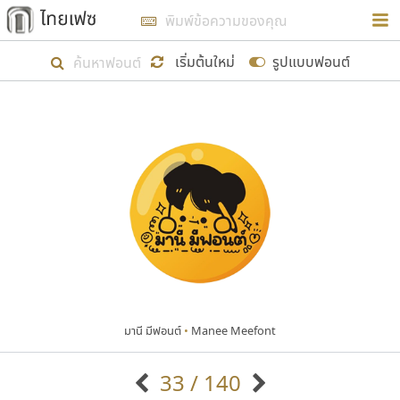
การในรูปแบบใหม่เพื่อใช้เป็นแนวทางในการศึกษารูป
ร่างหน้าตาของฟอนต์ไทยสำหรับการเรียนรู้เพื่อเริ่ม
เริ่มต้นใหม่
รูปแบบฟอนต์
สร้างฟอนต์ของตัวเอง ในเดือนมีนาคม พ.ศ. ๒๕๖๒ จึง
ได้เริ่ม ไทยเฟซ นี้ขึ้นมา
แสดงฟอนต์ทั้งหมด
เป้าหมายที่ยังคงดำเนินไปอยู่ คือการเพิ่มฟอนต์ไทย
เข้าไปให้ได้อย่างน้อยเดือนละ ๓๐ ฟอนต์ นั่นหมายถึง
ปลายปี พ.ศ. ๒๕๖๒ จะมีฟอนต์ไม่ต่ำกว่า ๔๐๐ ฟอนต์ใน
ระบบ หวังว่า นอกจากจะเป็นประโยชน์ต่อตนเองแล้ว
จะมีประโยชน์กับผู้อื่นได้บ้าง ไม่มากก็น้อย
มานี มีฟอนต์
•
Manee Meefont
ขอขอบคุณ
33 / 140
ตัวอักษรมีหัวขมวด
แบบตัวอักษรหัวบัว