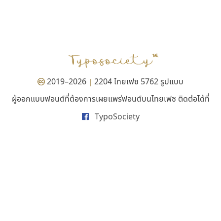
คัดสรร ดีมาก
พ็อกเก็ตฟอนต์
Cadson Demak
Pocket Fonts
2019–2026
2204 ไทยเฟซ 5762 รูปแบบ
|
ผู้ออกแบบฟอนต์ที่ต้องการเผยแพร่ฟอนต์บนไทยเฟซ ติดต่อได้ที่
TypoSociety
ฟอนต์คราฟ
กูเกิล
Fontcraft
Google
จุติพงศ์ ภูสุมาศ • สุวิสา ภูสุมาศ