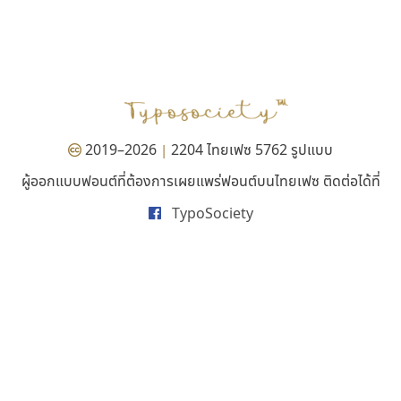
เลย์อิจิ
ฟอนต์คราฟ
Layiji
Fontcraft
นำโชค สินมงคลรักษา
จุติพงศ์ ภูสุมาศ • สุวิสา ภูสุมาศ
2019–2026
2204 ไทยเฟซ 5762 รูปแบบ
|
ผู้ออกแบบฟอนต์ที่ต้องการเผยแพร่ฟอนต์บนไทยเฟซ ติดต่อได้ที่
TypoSociety
คัดสรร ดีมาก
ธีชา สตูดิโอ 23
Cadson Demak
Tcha Studio 23
ธีร์ชญาน์ นามขาน