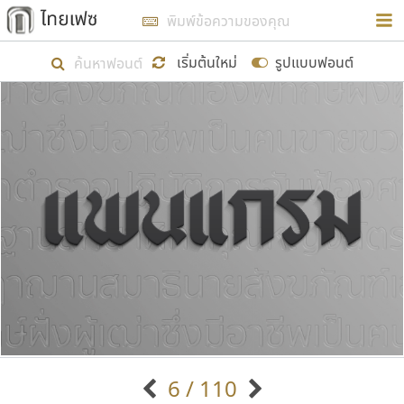
การในรูปแบบใหม่เพื่อใช้เป็นแนวทางในการศึกษารูป
ร่างหน้าตาของฟอนต์ไทยสำหรับการเรียนรู้เพื่อเริ่ม
เริ่มต้นใหม่
รูปแบบฟอนต์
สร้างฟอนต์ของตัวเอง ในเดือนมีนาคม พ.ศ. ๒๕๖๒ จึง
ได้เริ่ม ไทยเฟซ นี้ขึ้นมา
แสดงฟอนต์ทั้งหมด
เป้าหมายที่ยังคงดำเนินไปอยู่ คือการเพิ่มฟอนต์ไทย
เข้าไปให้ได้อย่างน้อยเดือนละ ๓๐ ฟอนต์ นั่นหมายถึง
ปลายปี พ.ศ. ๒๕๖๒ จะมีฟอนต์ไม่ต่ำกว่า ๔๐๐ ฟอนต์ใน
ระบบ หวังว่า นอกจากจะเป็นประโยชน์ต่อตนเองแล้ว
จะมีประโยชน์กับผู้อื่นได้บ้าง ไม่มากก็น้อย
ขอขอบคุณ
6 / 110
ตัวอักษรมีหัวขมวด
แบบตัวอักษรหัวบัว