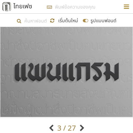
การในรูปแบบใหม่เพื่อใช้เป็นแนวทางในการศึกษารูป
ร่างหน้าตาของฟอนต์ไทยสำหรับการเรียนรู้เพื่อเริ่ม
เริ่มต้นใหม่
รูปแบบฟอนต์
สร้างฟอนต์ของตัวเอง ในเดือนมีนาคม พ.ศ. ๒๕๖๒ จึง
ได้เริ่ม ไทยเฟซ นี้ขึ้นมา
แสดงฟอนต์ทั้งหมด
เป้าหมายที่ยังคงดำเนินไปอยู่ คือการเพิ่มฟอนต์ไทย
เข้าไปให้ได้อย่างน้อยเดือนละ ๓๐ ฟอนต์ นั่นหมายถึง
ปลายปี พ.ศ. ๒๕๖๒ จะมีฟอนต์ไม่ต่ำกว่า ๔๐๐ ฟอนต์ใน
ระบบ หวังว่า นอกจากจะเป็นประโยชน์ต่อตนเองแล้ว
จะมีประโยชน์กับผู้อื่นได้บ้าง ไม่มากก็น้อย
ขอขอบคุณ
3 / 27
ตัวอักษรมีหัวขมวด
แบบตัวอักษรหัวบัว