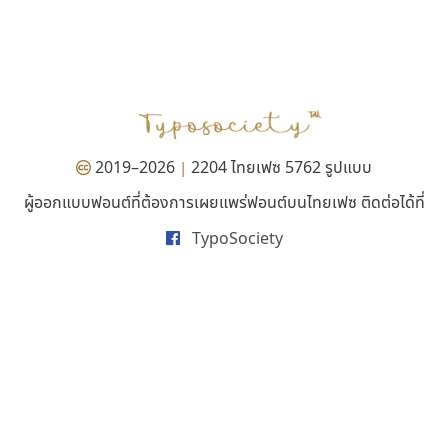
บีทูไซน์
ไอ้แอน
B2 SIGN
Iannnnn
กิตติศักดิ์ ศิริกมลเสถียร
ปรัชญา สิงห์โต
2019–2026
2204 ไทยเฟซ 5762 รูปแบบ
|
ผู้ออกแบบฟอนต์ที่ต้องการเผยแพร่ฟอนต์บนไทยเฟซ ติดต่อได้ที่
TypoSociety
เคอาร์ต ฟอนต์
คัดสรร ดีมาก
Kart Font
Cadson Demak
นิกร ศิริสวัสดิ์