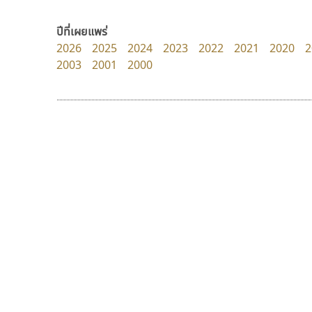
FontUni
Fontcraft
สังศิต ไสววรรณ
จุติพงศ์ ภูสุมาศ • สุวิสา ภูสุมาศ
ปีที่เผยแพร่
2026
2025
2024
2023
2022
2021
2020
2
2003
2001
2000
9 Fonts
F
A
Fontcraft
Apple
FontUni
ATK
G
AtNoon
Google Fonts
นังรอง
จิปาไทป์
B
H
uvSOV
Jipatype
B2 SIGN
I
วรวุฒิ ธนวัฒนาวนิช
อานุภาพ ใจชำนาญ
BLK
Iannnnn
Book
J
BTN
Jipatype
C
JS