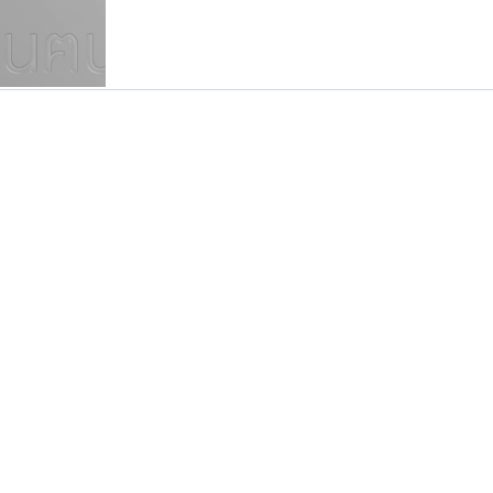
แบบตัวเขียนพู่กัน
แบบฟอนต์ซิ่ง
แบบตัวเนื้อความ
แบบลายมือผู้ใหญ่
S
T
U
V
W
Y
Z
แบบตัวเหลี่ยม
แบบลายมือวัยรุ่น
ย
แบบปลายมน
ร
ฤ
ล
ว
ศ
แบบลายมือเด็ก
ส
ห
อ
ฮ
แบบปลายแหลม
แบบอาลักษณ์
แบบปากกาหัวตัด
ไอ้แอน
ทอศิลป์