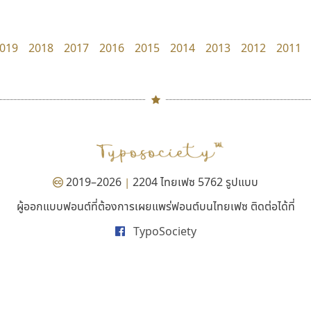
Tcha Studio 23
DR Design
ธีร์ชญาน์ นามขาน
ดำรง เติมทอง
019
2018
2017
2016
2015
2014
2013
2012
2011
#
TH
ฉ
Naipol
TLWG
ช
O
Torsilp
ซ
2019–2026
2204 ไทยเฟซ 5762 รูปแบบ
|
P
TS
PANI
Type Buthon
ฐ
ผู้ออกแบบฟอนต์ที่ต้องการเผยแพร่ฟอนต์บนไทยเฟซ ติดต่อได้ที่
ธรรมดาสตูดิโอ
มานี มีฟอนต์
PK
Typomancer
ฑ
TypoSociety
dhammadha studio
Manee Meefont
PS
U
มณฑล ธนาโรจน์
ศรัณยพัชร์ ธารีสิทธิ์
Q
UID
ด
R
UNK
ต
S
UPC
ถ
Sarun’s
V
ท