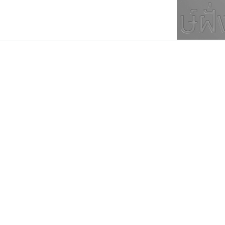
ตัวอักษรมีหัวขมวด
แบบตัวการ์ตูน
ตัวอักษรไม่มีหัวขมวด
แบบตัวดิสเพลย์
9
A
B
C
D
E
F
ฟอนต์ยอดนิยม
แบบตัวประดิษฐ์
ฟอนต์ล้านดาวน์โหลด
ก
ข
ค
จ
ฉ
ช
แบบตัวพิกเซล
ซ
ฌ
ด
ต
ระบบปฏิบัติการ
แบบตัวพิมพ์ดีด
อัตลักษณ์องค์กร
แบบตัวมีเชิงฐาน
ฟอนต์อยู่นี่
ฟอนต์คราฟ