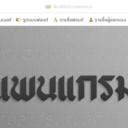
แสดงฟอนต์ทั้งหมด
นเนอร์
รูปแบบฟอนต์
รายชื่อฟอนต์
รายชื่อผู้ออกแบบ
รเพิ่มฟอนต์ไทยเข้าไปให้ได้อย่างน้อยเดือนละ ๓๐ ฟอนต์ นั่
นอกจากจะเป็นประโยชน์ต่อตนเองแล้ว จะมีประโยชน์กับผู้อื่นไ
ขอขอบคุณ
อกแบบฟอนต์ไทยทุกท่านที่สร้างสรรค์ผลงานเพื่อสืบสานอัก
อน ปรัชญา สิงห์โต ที่อนุญาตให้เผยแพร่ข้อมูลจาก ฟอนต