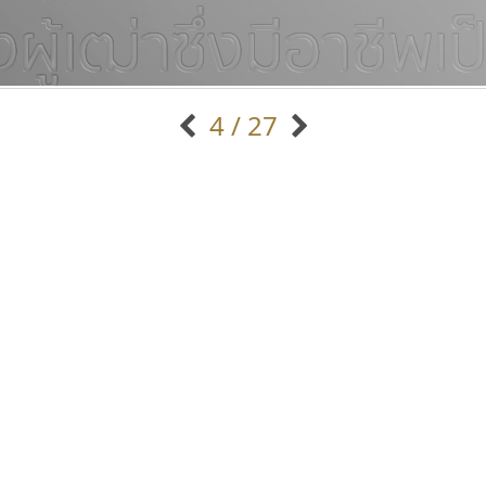
4 / 27
แบบตัวอักษรจีน
แบบตัวอักษรหัวบัว
แบบตัวอักษรซ้อนเงา
แบบตัวอักษรหัวบอด
G
H
I
J
K
L
M
N
O
P
Q
R
แบบตัวอักษรย้อนยุค
แบบตัวอักษรเกาหลี
ถ
แบบตัวอักษรล้านนา
ท
ธ
น
บ
ป
แบบตัวอักษรเส้นขอบ
ผ
พ
ฟ
ภ
ม
แบบตัวอักษรลาว
แบบตัวอักษรแฟนซี
แบบตัวอักษรสคริปท์
แบบตัวอักษรโบราณ
ธีชา สตูดิโอ 23
ดีอาร์ ดีไซน์