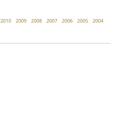
Iannnnn
Torsilp
ปรัชญา สิงห์โต
ภาณุพันธุ์ ตะลันกูล
2010
2009
2008
2007
2006
2005
2004
ย
ร
ฤ
ฌ
ล
ว
กูเกิล
ยูไอดี ฟอนต์
ศ
Google
UID Font
ณ
ส
สร้างสรรค์ สมกุศล
ห
อ
ฮ
๒