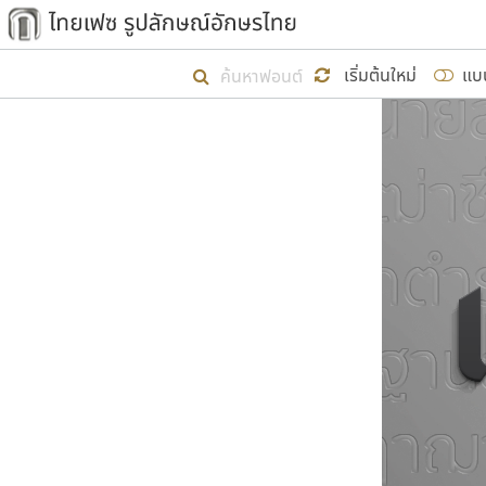
เริ่ม ไทยเฟซ นี้ขึ้นมา
เริ่มต้นใหม่
แบ
เป้าหมายที่ยังคงดำเนินไปอยู่ คือกา
ไม่ต่ำกว่า ๔๐๐ ฟอนต์ในระบบ หวังว่า 
ผู้อ
คุณแ