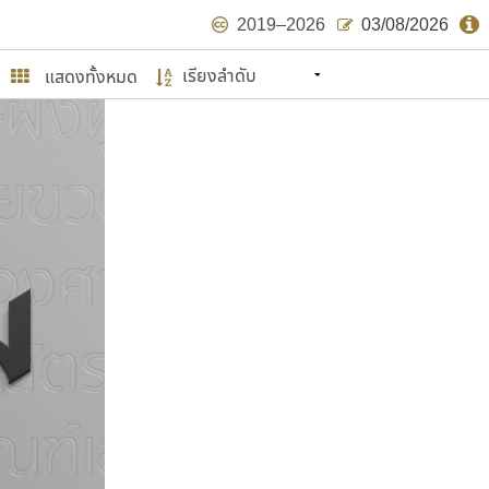
2019–2026
03/08/2026
แสดงทั้งหมด
นหมายถึง ปลายปี พ.ศ. ๒๕๖๒ จะมีฟอนต์
ด้บ้าง ไม่มากก็น้อย
ษรไทย
์.คอม