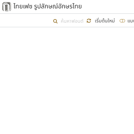
เริ่ม ไทยเฟซ นี้ขึ้นมา
เริ่มต้นใหม่
แบ
เป้าหมายที่ยังคงดำเนินไปอยู่ คือกา
ไม่ต่ำกว่า ๔๐๐ ฟอนต์ในระบบ หวังว่า 
ผู้อ
คุณแ