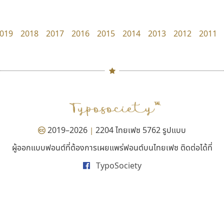
Typomancer
DR Design
วริทธิ์ ไชยกูล
ดำรง เติมทอง
019
2018
2017
2016
2015
2014
2013
2012
2011
#
TH
ฉ
Naipol
TLWG
ช
O
Torsilp
ซ
2019–2026
2204 ไทยเฟซ 5762 รูปแบบ
|
P
TS
PANI
Type Buthon
ฐ
ผู้ออกแบบฟอนต์ที่ต้องการเผยแพร่ฟอนต์บนไทยเฟซ ติดต่อได้ที่
ยูไอดี ฟอนต์
ปาณิสรา แอน
PK
Typomancer
ฑ
TypoSociety
UID Font
PanisaraAnn Font
PS
U
สร้างสรรค์ สมกุศล
ปาณิสรา ฉัตรเดชาชัย
Q
UID
ด
R
UNK
ต
S
UPC
ถ
Sarun’s
V
ท