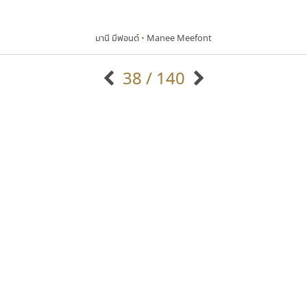
มานี มีฟอนต์
•
Manee Meefont
38 / 140
แบบตัวอักษรจีน
แบบตัวอักษรหัวบัว
แบบตัวอักษรซ้อนเงา
แบบตัวอักษรหัวบอด
G
H
I
J
K
L
M
N
O
P
Q
R
แบบตัวอักษรย้อนยุค
แบบตัวอักษรเกาหลี
ถ
แบบตัวอักษรล้านนา
ท
ธ
น
บ
ป
แบบตัวอักษรเส้นขอบ
ผ
พ
ฟ
ภ
ม
แบบตัวอักษรลาว
แบบตัวอักษรแฟนซี
แบบตัวอักษรสคริปท์
แบบตัวอักษรโบราณ
ไทโปแมนเซอร์
ดีอาร์ ดีไซน์