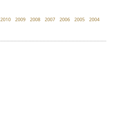
Fontcraft
TS Font
จุติพงศ์ ภูสุมาศ • สุวิสา ภูสุมาศ
ธงชัย ศรีเมือง
2010
2009
2008
2007
2006
2005
2004
ย
ร
ฤ
ฌ
ล
ว
เคอาร์ต ฟอนต์
สุราฟอนต์
ศ
Kart Font
Surafont
ณ
ส
นิกร ศิริสวัสดิ์
ณัฐพล วัดอ่อน
ห
อ
ฮ
๒