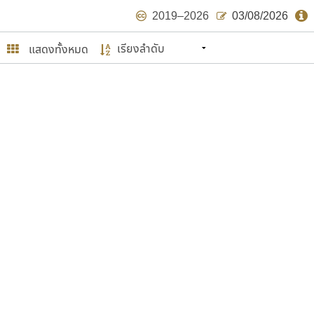
2019–2026
03/08/2026
แสดงทั้งหมด
นหมายถึง ปลายปี พ.ศ. ๒๕๖๒ จะมีฟอนต์
ด้บ้าง ไม่มากก็น้อย
ษรไทย
์.คอม