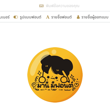
แสดงฟอนต์ทั้งหมด
นเนอร์
รูปแบบฟอนต์
รายชื่อฟอนต์
รายชื่อผู้ออกแบบ
รเพิ่มฟอนต์ไทยเข้าไปให้ได้อย่างน้อยเดือนละ ๓๐ ฟอนต์ นั่
นอกจากจะเป็นประโยชน์ต่อตนเองแล้ว จะมีประโยชน์กับผู้อื่นไ
ขอขอบคุณ
อกแบบฟอนต์ไทยทุกท่านที่สร้างสรรค์ผลงานเพื่อสืบสานอัก
อน ปรัชญา สิงห์โต ที่อนุญาตให้เผยแพร่ข้อมูลจาก ฟอนต