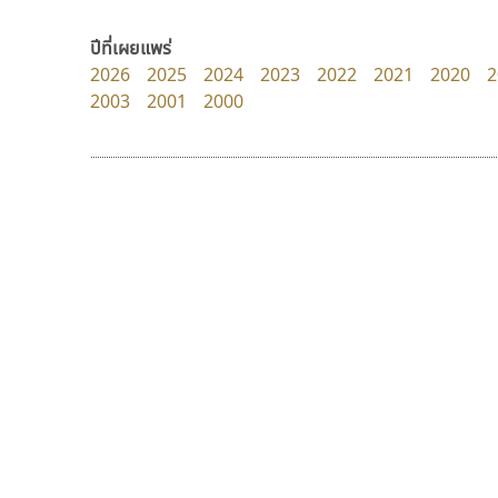
Crafty Font
Cadson Demak
จิลดา ฤทธิ์คำรพ
ปีที่เผยแพร่
2026
2025
2024
2023
2022
2021
2020
2
2003
2001
2000
9 Fonts
F
A
Fontcraft
Apple
FontUni
ATK
G
AtNoon
Google Fonts
เลย์อิจิ
ซูเปอร์สโตร์
B
H
Layiji
Superstore Font
B2 SIGN
I
นำโชค สินมงคลรักษา
ฉัตรณรงค์ จริงศุภธาดา
BLK
Iannnnn
Book
J
BTN
Jipatype
C
JS