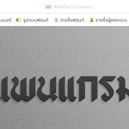
แสดงฟอนต์ทั้งหมด
นเนอร์
รูปแบบฟอนต์
รายชื่อฟอนต์
รายชื่อผู้ออกแบบ
รเพิ่มฟอนต์ไทยเข้าไปให้ได้อย่างน้อยเดือนละ ๓๐ ฟอนต์ นั่
นอกจากจะเป็นประโยชน์ต่อตนเองแล้ว จะมีประโยชน์กับผู้อื่นไ
ขอขอบคุณ
อกแบบฟอนต์ไทยทุกท่านที่สร้างสรรค์ผลงานเพื่อสืบสานอัก
อน ปรัชญา สิงห์โต ที่อนุญาตให้เผยแพร่ข้อมูลจาก ฟอนต