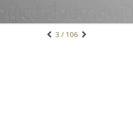
3 / 106
แบบตัวอักษรจีน
แบบตัวอักษรหัวบัว
แบบตัวอักษรซ้อนเงา
แบบตัวอักษรหัวบอด
G
H
I
J
K
L
M
N
O
P
Q
R
แบบตัวอักษรย้อนยุค
แบบตัวอักษรเกาหลี
ถ
แบบตัวอักษรล้านนา
ท
ธ
น
บ
ป
แบบตัวอักษรเส้นขอบ
ผ
พ
ฟ
ภ
ม
แบบตัวอักษรลาว
แบบตัวอักษรแฟนซี
แบบตัวอักษรสคริปท์
แบบตัวอักษรโบราณ
ปาณิสรา แอน
ยูไอดี ฟอนต์