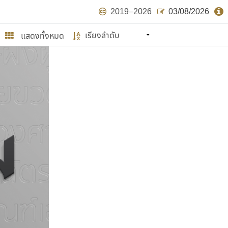
2019–2026
03/08/2026
แสดงทั้งหมด
นหมายถึง ปลายปี พ.ศ. ๒๕๖๒ จะมีฟอนต์
ด้บ้าง ไม่มากก็น้อย
ษรไทย
์.คอม