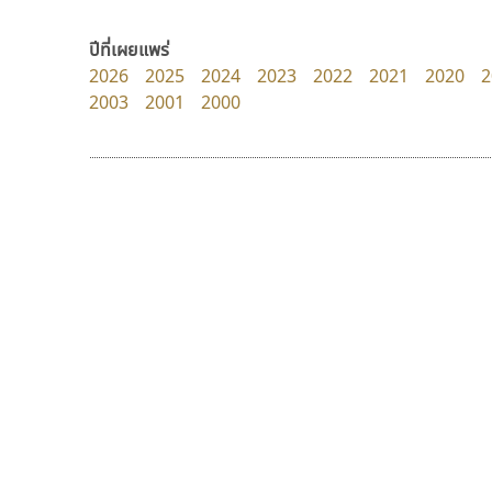
Surafont
Fontcraft
ณัฐพล วัดอ่อน
จุติพงศ์ ภูสุมาศ • สุวิสา ภูสุมาศ
ปีที่เผยแพร่
2026
2025
2024
2023
2022
2021
2020
2
2003
2001
2000
9 Fonts
F
A
Fontcraft
Apple
FontUni
ATK
G
AtNoon
Google Fonts
ฟอนต์อยู่นี่
เลย์อิจิ
B
H
FontUni
Layiji
B2 SIGN
I
สังศิต ไสววรรณ
นำโชค สินมงคลรักษา
BLK
Iannnnn
Book
J
BTN
Jipatype
C
JS