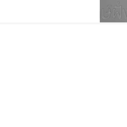
ตัวอักษรมีหัวขมวด
แบบตัวการ์ตูน
ตัวอักษรไม่มีหัวขมวด
แบบตัวดิสเพลย์
9
A
B
C
D
E
F
ฟอนต์ยอดนิยม
แบบตัวประดิษฐ์
ฟอนต์ล้านดาวน์โหลด
ก
ข
ค
จ
ฉ
ช
แบบตัวพิกเซล
ซ
ฌ
ด
ต
ระบบปฏิบัติการ
แบบตัวพิมพ์ดีด
อัตลักษณ์องค์กร
แบบตัวมีเชิงฐาน
สุราฟอนต์
ฟอนต์คราฟ