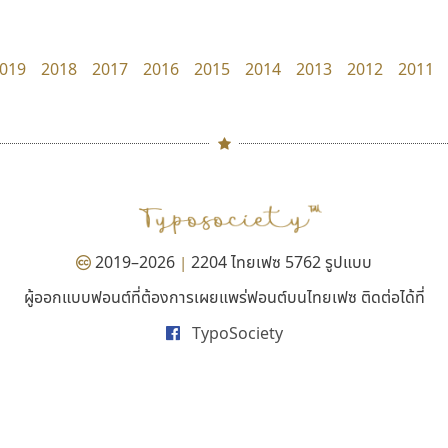
PanisaraAnn Font
UID Font
ปาณิสรา ฉัตรเดชาชัย
สร้างสรรค์ สมกุศล
019
2018
2017
2016
2015
2014
2013
2012
2011
#
TH
ฉ
Naipol
TLWG
ช
O
Torsilp
ซ
2019–2026
2204 ไทยเฟซ 5762 รูปแบบ
|
P
TS
PANI
Type Buthon
ฐ
ผู้ออกแบบฟอนต์ที่ต้องการเผยแพร่ฟอนต์บนไทยเฟซ ติดต่อได้ที่
พ็อกเก็ตฟอนต์
ไอ้แอน
PK
Typomancer
ฑ
TypoSociety
Pocket Fonts
Iannnnn
PS
U
ปรัชญา สิงห์โต
Q
UID
ด
R
UNK
ต
S
UPC
ถ
Sarun’s
V
ท