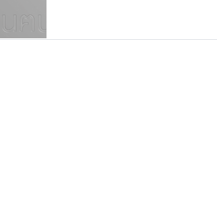
แบบตัวเขียนพู่กัน
แบบฟอนต์ซิ่ง
แบบตัวเนื้อความ
แบบลายมือผู้ใหญ่
S
T
U
V
W
Y
Z
แบบตัวเหลี่ยม
แบบลายมือวัยรุ่น
ย
แบบปลายมน
ร
ฤ
ล
ว
ศ
แบบลายมือเด็ก
ส
ห
อ
ฮ
แบบปลายแหลม
แบบอาลักษณ์
แบบปากกาหัวตัด
ธรรมดาสตูดิโอ
ไทโปแมนเซอร์