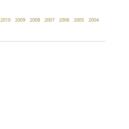
dhammadha studio
Typomancer
มณฑล ธนาโรจน์
วริทธิ์ ไชยกูล
2010
2009
2008
2007
2006
2005
2004
ย
ร
ฤ
ฌ
ล
ว
ซูเปอร์สโตร์
จิปาไทป์
ศ
Superstore Font
Jipatype
ณ
ส
ฉัตรณรงค์ จริงศุภธาดา
อานุภาพ ใจชำนาญ
ห
อ
ฮ
๒