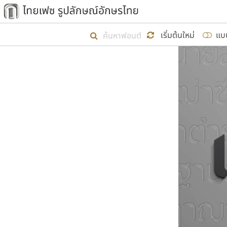
เริ่ม ไทยเฟซ นี้ขึ้นมา
เริ่มต้นใหม่
แบ
เป้าหมายที่ยังคงดำเนินไปอยู่ คือกา
ไม่ต่ำกว่า ๔๐๐ ฟอนต์ในระบบ หวังว่า 
ผู้อ
คุณแ