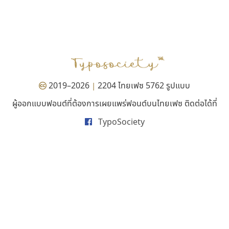
ไอ้แอน
สุราฟอนต์
Iannnnn
Surafont
ปรัชญา สิงห์โต
ณัฐพล วัดอ่อน
2019–2026
2204 ไทยเฟซ 5762 รูปแบบ
|
ผู้ออกแบบฟอนต์ที่ต้องการเผยแพร่ฟอนต์บนไทยเฟซ ติดต่อได้ที่
TypoSociety
ทีเอส ฟอนต์
มานี มีฟอนต์
TS Font
Manee Meefont
ธงชัย ศรีเมือง
ศรัณยพัชร์ ธารีสิทธิ์