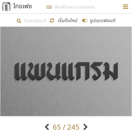
การในรูปแบบใหม่เพื่อใช้เป็นแนวทางในการศึกษารูป
ร่างหน้าตาของฟอนต์ไทยสำหรับการเรียนรู้เพื่อเริ่ม
เริ่มต้นใหม่
รูปแบบฟอนต์
สร้างฟอนต์ของตัวเอง ในเดือนมีนาคม พ.ศ. ๒๕๖๒ จึง
ได้เริ่ม ไทยเฟซ นี้ขึ้นมา
แสดงฟอนต์ทั้งหมด
เป้าหมายที่ยังคงดำเนินไปอยู่ คือการเพิ่มฟอนต์ไทย
เข้าไปให้ได้อย่างน้อยเดือนละ ๓๐ ฟอนต์ นั่นหมายถึง
ปลายปี พ.ศ. ๒๕๖๒ จะมีฟอนต์ไม่ต่ำกว่า ๔๐๐ ฟอนต์ใน
ระบบ หวังว่า นอกจากจะเป็นประโยชน์ต่อตนเองแล้ว
จะมีประโยชน์กับผู้อื่นได้บ้าง ไม่มากก็น้อย
ขอขอบคุณ
65 / 245
ตัวอักษรมีหัวขมวด
แบบตัวอักษรหัวบัว