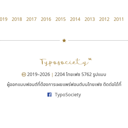
UID Font
Kart Font
สร้างสรรค์ สมกุศล
นิกร ศิริสวัสดิ์
019
2018
2017
2016
2015
2014
2013
2012
2011
#
TH
ฉ
Naipol
TLWG
ช
O
Torsilp
ซ
2019–2026
2204 ไทยเฟซ 5762 รูปแบบ
|
P
TS
PANI
Type Buthon
ฐ
ผู้ออกแบบฟอนต์ที่ต้องการเผยแพร่ฟอนต์บนไทยเฟซ ติดต่อได้ที่
ปาณิสรา แอน
ซูเปอร์สโตร์
PK
Typomancer
ฑ
TypoSociety
PanisaraAnn Font
Superstore Font
PS
U
ปาณิสรา ฉัตรเดชาชัย
ฉัตรณรงค์ จริงศุภธาดา
Q
UID
ด
R
UNK
ต
S
UPC
ถ
Sarun’s
V
ท