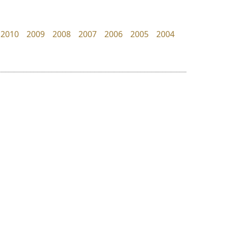
Surafont
Jipatype
ณัฐพล วัดอ่อน
อานุภาพ ใจชำนาญ
2010
2009
2008
2007
2006
2005
2004
ย
ร
ฤ
ฌ
ล
ว
คัดสรร ดีมาก
ซู๊ดดู๊ซ
ศ
Cadson Demak
zooddooz
ณ
ส
สรรเสริญ เหรียญทอง
ห
อ
ฮ
๒