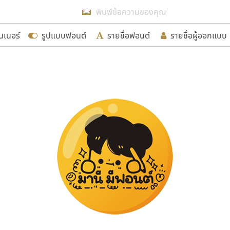
แสดงฟอนต์ทั้งหมด
นเนอร์
รูปแบบฟอนต์
รายชื่อฟอนต์
รายชื่อผู้ออกแบบ
รเพิ่มฟอนต์ไทยเข้าไปให้ได้อย่างน้อยเดือนละ ๓๐ ฟอนต์ นั่
นอกจากจะเป็นประโยชน์ต่อตนเองแล้ว จะมีประโยชน์กับผู้อื่นไ
ขอขอบคุณ
อกแบบฟอนต์ไทยทุกท่านที่สร้างสรรค์ผลงานเพื่อสืบสานอัก
อน ปรัชญา สิงห์โต ที่อนุญาตให้เผยแพร่ข้อมูลจาก ฟอนต