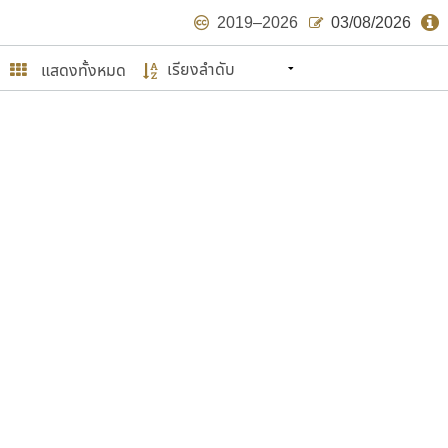
2019–2026
03/08/2026
แสดงทั้งหมด
นหมายถึง ปลายปี พ.ศ. ๒๕๖๒ จะมีฟอนต์
ด้บ้าง ไม่มากก็น้อย
ษรไทย
์.คอม