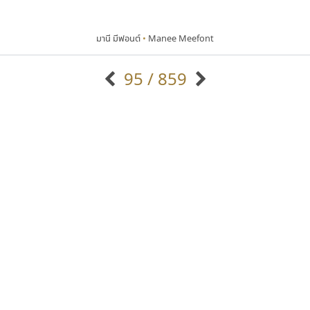
มานี มีฟอนต์
•
Manee Meefont
95 / 859
แบบตัวอักษรจีน
แบบตัวอักษรหัวบัว
แบบตัวอักษรซ้อนเงา
แบบตัวอักษรหัวบอด
G
H
I
J
K
L
M
N
O
P
Q
R
แบบตัวอักษรย้อนยุค
แบบตัวอักษรเกาหลี
ถ
แบบตัวอักษรล้านนา
ท
ธ
น
บ
ป
แบบตัวอักษรเส้นขอบ
ผ
พ
ฟ
ภ
ม
แบบตัวอักษรลาว
แบบตัวอักษรแฟนซี
แบบตัวอักษรสคริปท์
แบบตัวอักษรโบราณ
ยูไอดี ฟอนต์
เคอาร์ต ฟอนต์