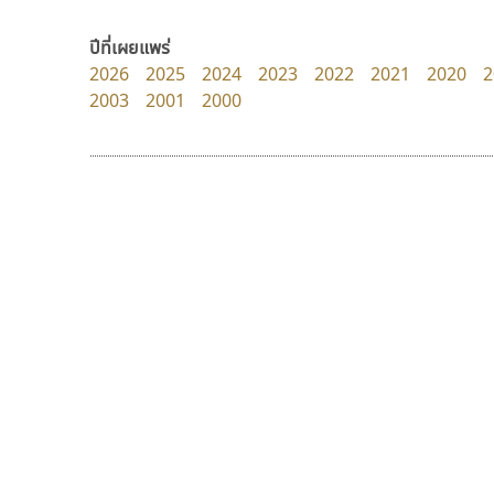
DR Design
TS Font
ดำรง เติมทอง
ธงชัย ศรีเมือง
ปีที่เผยแพร่
2026
2025
2024
2023
2022
2021
2020
2
2003
2001
2000
9 Fonts
F
A
Fontcraft
Apple
FontUni
ATK
G
AtNoon
Google Fonts
กูเกิล
บีทูไซน์
B
H
Google
B2 SIGN
B2 SIGN
I
กิตติศักดิ์ ศิริกมลเสถียร
BLK
Iannnnn
Book
J
BTN
Jipatype
C
JS