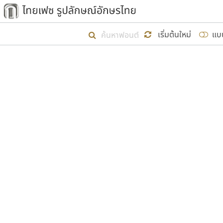
เริ่ม ไทยเฟซ นี้ขึ้นมา
เริ่มต้นใหม่
แบ
เป้าหมายที่ยังคงดำเนินไปอยู่ คือกา
ไม่ต่ำกว่า ๔๐๐ ฟอนต์ในระบบ หวังว่า 
ผู้อ
คุณแ