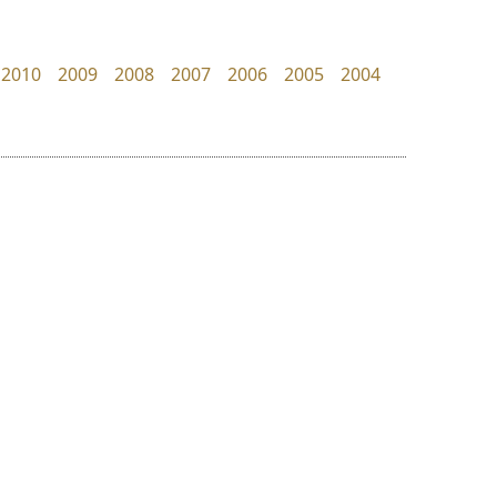
B2 SIGN
Iannnnn
กิตติศักดิ์ ศิริกมลเสถียร
ปรัชญา สิงห์โต
2010
2009
2008
2007
2006
2005
2004
ย
ร
ฤ
ฌ
ล
ว
จิปาไทป์
ดีอาร์ ดีไซน์
ศ
Jipatype
DR Design
ณ
ส
อานุภาพ ใจชำนาญ
ดำรง เติมทอง
ห
อ
ฮ
๒