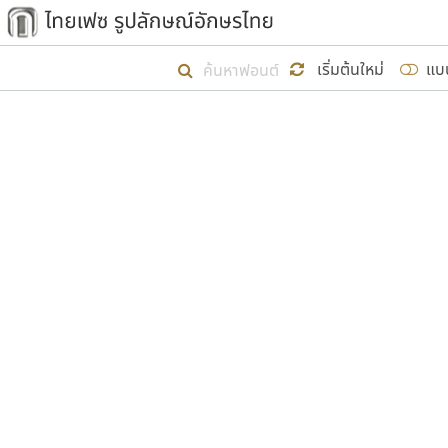
เริ่ม ไทยเฟซ นี้ขึ้นมา
เริ่มต้นใหม่
แบ
เป้าหมายที่ยังคงดำเนินไปอยู่ คือกา
ไม่ต่ำกว่า ๔๐๐ ฟอนต์ในระบบ หวังว่า 
ผู้อ
คุณแ