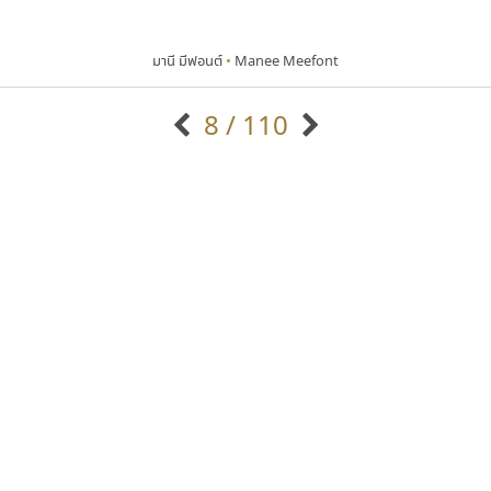
มานี มีฟอนต์
•
Manee Meefont
8 / 110
แบบตัวอักษรจีน
แบบตัวอักษรหัวบัว
แบบตัวอักษรซ้อนเงา
แบบตัวอักษรหัวบอด
G
H
I
J
K
L
M
N
O
P
Q
R
แบบตัวอักษรย้อนยุค
แบบตัวอักษรเกาหลี
ถ
แบบตัวอักษรล้านนา
ท
ธ
น
บ
ป
แบบตัวอักษรเส้นขอบ
ผ
พ
ฟ
ภ
ม
แบบตัวอักษรลาว
แบบตัวอักษรแฟนซี
แบบตัวอักษรสคริปท์
แบบตัวอักษรโบราณ
ทอศิลป์
สุราฟอนต์