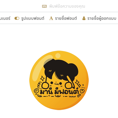
แสดงฟอนต์ทั้งหมด
นเนอร์
รูปแบบฟอนต์
รายชื่อฟอนต์
รายชื่อผู้ออกแบบ
รเพิ่มฟอนต์ไทยเข้าไปให้ได้อย่างน้อยเดือนละ ๓๐ ฟอนต์ นั่
นอกจากจะเป็นประโยชน์ต่อตนเองแล้ว จะมีประโยชน์กับผู้อื่นไ
ขอขอบคุณ
อกแบบฟอนต์ไทยทุกท่านที่สร้างสรรค์ผลงานเพื่อสืบสานอัก
อน ปรัชญา สิงห์โต ที่อนุญาตให้เผยแพร่ข้อมูลจาก ฟอนต