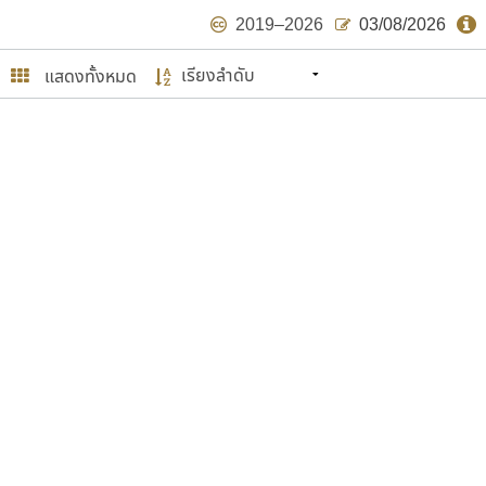
2019–2026
03/08/2026
แสดงทั้งหมด
นหมายถึง ปลายปี พ.ศ. ๒๕๖๒ จะมีฟอนต์
ด้บ้าง ไม่มากก็น้อย
ษรไทย
์.คอม