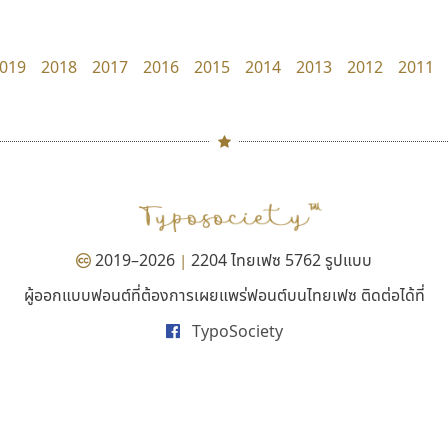
Torsilp
Surafont
ภาณุพันธุ์ ตะลันกูล
ณัฐพล วัดอ่อน
019
2018
2017
2016
2015
2014
2013
2012
2011
#
TH
ฉ
Naipol
TLWG
ช
O
Torsilp
ซ
2019–2026
2204 ไทยเฟซ 5762 รูปแบบ
|
P
TS
PANI
Type Buthon
ฐ
ผู้ออกแบบฟอนต์ที่ต้องการเผยแพร่ฟอนต์บนไทยเฟซ ติดต่อได้ที่
ฟอนต์คราฟ
คัดสรร ดีมาก
PK
Typomancer
ฑ
TypoSociety
Fontcraft
Cadson Demak
PS
U
จุติพงศ์ ภูสุมาศ • สุวิสา ภูสุมาศ
Q
UID
ด
R
UNK
ต
S
UPC
ถ
Sarun’s
V
ท