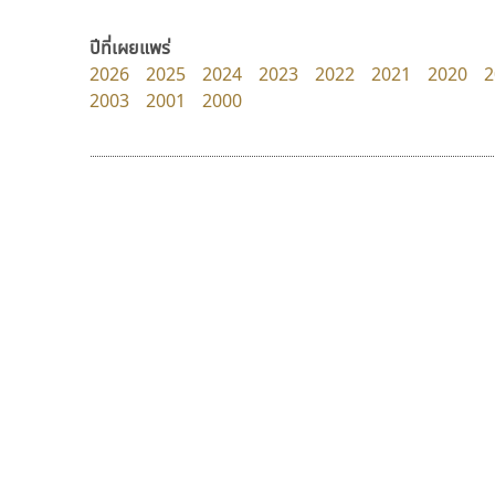
Tcha Studio 23
dhammadha studio
ธีร์ชญาน์ นามขาน
มณฑล ธนาโรจน์
ปีที่เผยแพร่
2026
2025
2024
2023
2022
2021
2020
2
2003
2001
2000
9 Fonts
F
A
Fontcraft
Apple
FontUni
ATK
G
AtNoon
Google Fonts
ยูไอดี ฟอนต์
ซู๊ดดู๊ซ
B
H
UID Font
zooddooz
B2 SIGN
I
สร้างสรรค์ สมกุศล
สรรเสริญ เหรียญทอง
BLK
Iannnnn
Book
J
BTN
Jipatype
C
JS