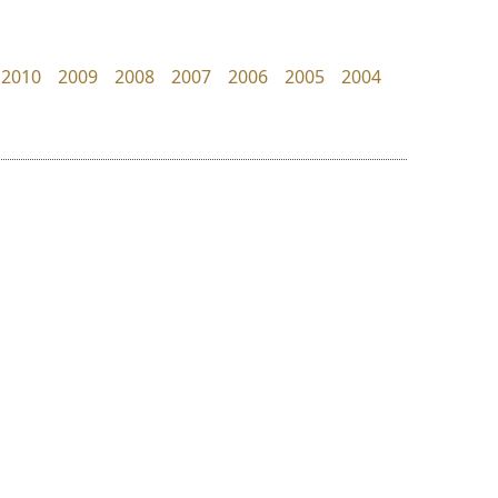
dhammadha studio
Pocket Fonts
มณฑล ธนาโรจน์
2010
2009
2008
2007
2006
2005
2004
ย
ร
ฤ
ฌ
ล
ว
ธีชา สตูดิโอ 23
ปาณิสรา แอน
ศ
Tcha Studio 23
PanisaraAnn Font
ณ
ส
ธีร์ชญาน์ นามขาน
ปาณิสรา ฉัตรเดชาชัย
ห
อ
ฮ
๒