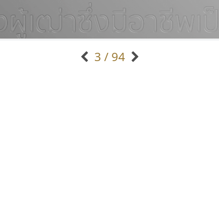
3 / 94
แบบตัวอักษรจีน
แบบตัวอักษรหัวบัว
แบบตัวอักษรซ้อนเงา
แบบตัวอักษรหัวบอด
G
H
I
J
K
L
M
N
O
P
Q
R
แบบตัวอักษรย้อนยุค
แบบตัวอักษรเกาหลี
ถ
แบบตัวอักษรล้านนา
ท
ธ
น
บ
ป
แบบตัวอักษรเส้นขอบ
ผ
พ
ฟ
ภ
ม
แบบตัวอักษรลาว
แบบตัวอักษรแฟนซี
แบบตัวอักษรสคริปท์
แบบตัวอักษรโบราณ
ซู๊ดดู๊ซ
ทอศิลป์