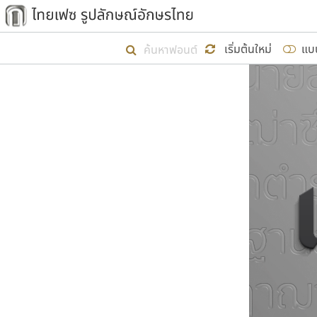
เริ่ม ไทยเฟซ นี้ขึ้นมา
เริ่มต้นใหม่
แบ
เป้าหมายที่ยังคงดำเนินไปอยู่ คือกา
ไม่ต่ำกว่า ๔๐๐ ฟอนต์ในระบบ หวังว่า 
ผู้อ
คุณแ