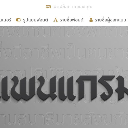
แสดงฟอนต์ทั้งหมด
นเนอร์
รูปแบบฟอนต์
รายชื่อฟอนต์
รายชื่อผู้ออกแบบ
รเพิ่มฟอนต์ไทยเข้าไปให้ได้อย่างน้อยเดือนละ ๓๐ ฟอนต์ นั่
นอกจากจะเป็นประโยชน์ต่อตนเองแล้ว จะมีประโยชน์กับผู้อื่นไ
ขอขอบคุณ
อกแบบฟอนต์ไทยทุกท่านที่สร้างสรรค์ผลงานเพื่อสืบสานอัก
อน ปรัชญา สิงห์โต ที่อนุญาตให้เผยแพร่ข้อมูลจาก ฟอนต