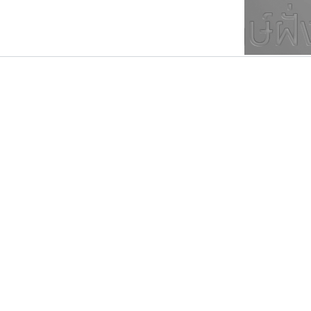
ตัวอักษรมีหัวขมวด
แบบตัวการ์ตูน
ตัวอักษรไม่มีหัวขมวด
แบบตัวดิสเพลย์
9
A
B
C
D
E
F
ฟอนต์ยอดนิยม
แบบตัวประดิษฐ์
ฟอนต์ล้านดาวน์โหลด
ก
ข
ค
จ
ฉ
ช
แบบตัวพิกเซล
ซ
ฌ
ด
ต
ระบบปฏิบัติการ
แบบตัวพิมพ์ดีด
อัตลักษณ์องค์กร
แบบตัวมีเชิงฐาน
คัดสรร ดีมาก
มานี มีฟอนต์