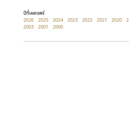
Cadson Demak
Manee Meefont
ศรัณยพัชร์ ธารีสิทธิ์
ปีที่เผยแพร่
2026
2025
2024
2023
2022
2021
2020
2
2003
2001
2000
9 Fonts
F
A
Fontcraft
Apple
FontUni
ATK
G
AtNoon
Google Fonts
นังรอง
สุราฟอนต์
B
H
uvSOV
Surafont
B2 SIGN
I
วรวุฒิ ธนวัฒนาวนิช
ณัฐพล วัดอ่อน
BLK
Iannnnn
Book
J
BTN
Jipatype
C
JS