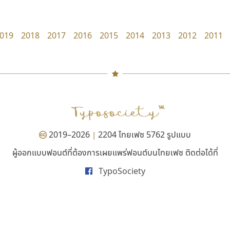
zooddooz
Torsilp
สรรเสริญ เหรียญทอง
ภาณุพันธุ์ ตะลันกูล
019
2018
2017
2016
2015
2014
2013
2012
2011
#
TH
ฉ
Naipol
TLWG
ช
O
Torsilp
ซ
2019–2026
2204 ไทยเฟซ 5762 รูปแบบ
|
P
TS
PANI
Type Buthon
ฐ
ผู้ออกแบบฟอนต์ที่ต้องการเผยแพร่ฟอนต์บนไทยเฟซ ติดต่อได้ที่
กูเกิล
ไอ้แอน
PK
Typomancer
ฑ
TypoSociety
Google
Iannnnn
PS
U
ปรัชญา สิงห์โต
Q
UID
ด
R
UNK
ต
S
UPC
ถ
Sarun’s
V
ท