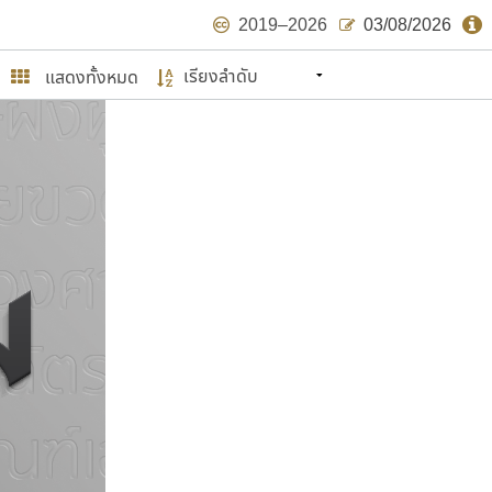
2019–2026
03/08/2026
แสดงทั้งหมด
นหมายถึง ปลายปี พ.ศ. ๒๕๖๒ จะมีฟอนต์
ด้บ้าง ไม่มากก็น้อย
ษรไทย
์.คอม