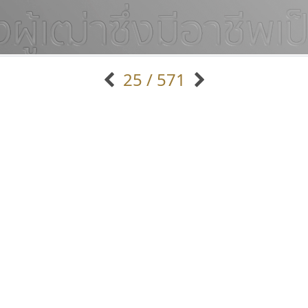
25 / 571
แบบตัวอักษรจีน
แบบตัวอักษรหัวบัว
แบบตัวอักษรซ้อนเงา
แบบตัวอักษรหัวบอด
G
H
I
J
K
L
M
N
O
P
Q
R
แบบตัวอักษรย้อนยุค
แบบตัวอักษรเกาหลี
ถ
แบบตัวอักษรล้านนา
ท
ธ
น
บ
ป
แบบตัวอักษรเส้นขอบ
ผ
พ
ฟ
ภ
ม
แบบตัวอักษรลาว
แบบตัวอักษรแฟนซี
แบบตัวอักษรสคริปท์
แบบตัวอักษรโบราณ
เคอาร์ต ฟอนต์
ธรรมดาสตูดิโอ