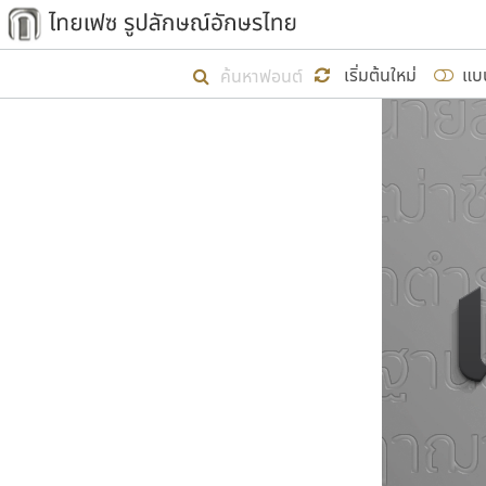
เริ่ม ไทยเฟซ นี้ขึ้นมา
เริ่มต้นใหม่
แบ
เป้าหมายที่ยังคงดำเนินไปอยู่ คือกา
ไม่ต่ำกว่า ๔๐๐ ฟอนต์ในระบบ หวังว่า 
ผู้อ
คุณแ