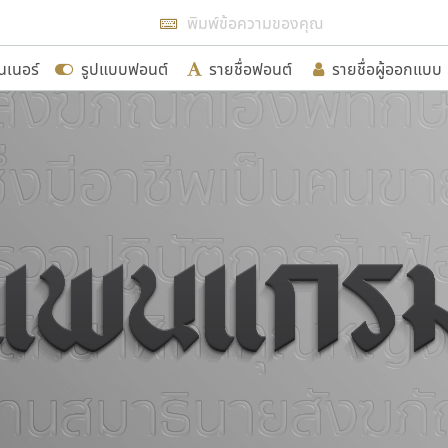
แสดงฟอนต์ทั้งหมด
นเนอร์
รูปแบบฟอนต์
รายชื่อฟอนต์
รายชื่อผู้ออกแบบ
รเพิ่มฟอนต์ไทยเข้าไปให้ได้อย่างน้อยเดือนละ ๓๐ ฟอนต์ นั่
นอกจากจะเป็นประโยชน์ต่อตนเองแล้ว จะมีประโยชน์กับผู้อื่นไ
ขอขอบคุณ
อกแบบฟอนต์ไทยทุกท่านที่สร้างสรรค์ผลงานเพื่อสืบสานอัก
อน ปรัชญา สิงห์โต ที่อนุญาตให้เผยแพร่ข้อมูลจาก ฟอนต