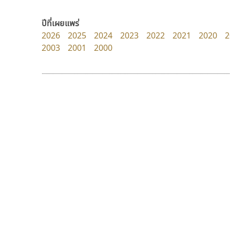
Google
FontUni
สังศิต ไสววรรณ
ปีที่เผยแพร่
2026
2025
2024
2023
2022
2021
2020
2
2003
2001
2000
9 Fonts
F
A
Fontcraft
Apple
FontUni
ATK
G
AtNoon
Google Fonts
ดีอาร์ ดีไซน์
ซู๊ดดู๊ซ
B
H
DR Design
zooddooz
B2 SIGN
I
ดำรง เติมทอง
สรรเสริญ เหรียญทอง
BLK
Iannnnn
Book
J
BTN
Jipatype
C
JS