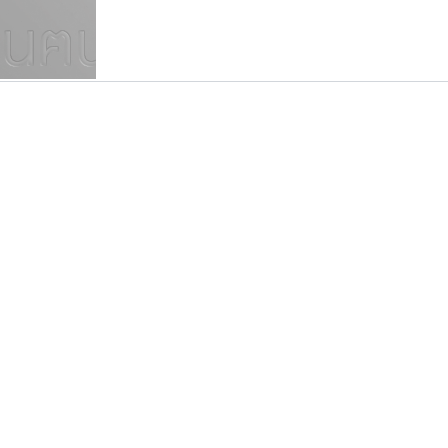
แบบตัวเขียนพู่กัน
แบบฟอนต์ซิ่ง
แบบตัวเนื้อความ
แบบลายมือผู้ใหญ่
S
T
U
V
W
Y
Z
แบบตัวเหลี่ยม
แบบลายมือวัยรุ่น
ย
แบบปลายมน
ร
ฤ
ล
ว
ศ
แบบลายมือเด็ก
ส
ห
อ
ฮ
แบบปลายแหลม
แบบอาลักษณ์
แบบปากกาหัวตัด
ทีเอส ฟอนต์
ซูเปอร์สโตร์