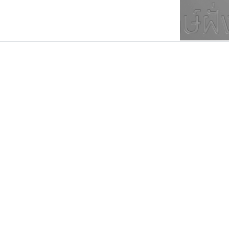
ตัวอักษรมีหัวขมวด
แบบตัวการ์ตูน
ตัวอักษรไม่มีหัวขมวด
แบบตัวดิสเพลย์
9
A
B
C
D
E
F
ฟอนต์ยอดนิยม
แบบตัวประดิษฐ์
ฟอนต์ล้านดาวน์โหลด
ก
ข
ค
จ
ฉ
ช
แบบตัวพิกเซล
ซ
ฌ
ด
ต
ระบบปฏิบัติการ
แบบตัวพิมพ์ดีด
อัตลักษณ์องค์กร
แบบตัวมีเชิงฐาน
กูเกิล
ฟอนต์อยู่นี่