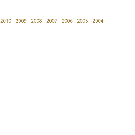
TS Font
Superstore Font
ธงชัย ศรีเมือง
ฉัตรณรงค์ จริงศุภธาดา
2010
2009
2008
2007
2006
2005
2004
ย
ร
ฤ
ฌ
ล
ว
พ็อกเก็ตฟอนต์
ฟอนต์คราฟ
ศ
Pocket Fonts
Fontcraft
ณ
ส
จุติพงศ์ ภูสุมาศ • สุวิสา ภูสุมาศ
ห
อ
ฮ
๒