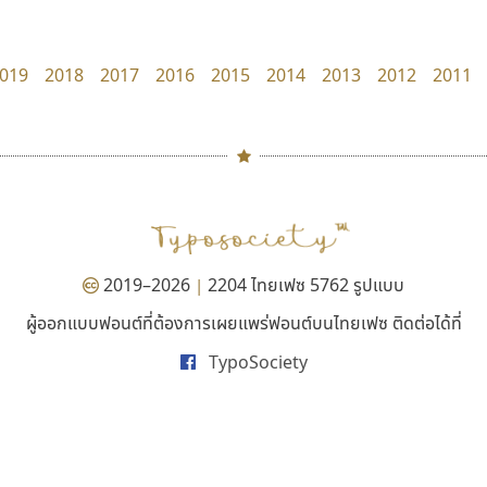
Kart Font
dhammadha studio
นิกร ศิริสวัสดิ์
มณฑล ธนาโรจน์
019
2018
2017
2016
2015
2014
2013
2012
2011
#
TH
ฉ
Naipol
TLWG
ช
O
Torsilp
ซ
2019–2026
2204 ไทยเฟซ 5762 รูปแบบ
|
P
TS
PANI
Type Buthon
ฐ
ผู้ออกแบบฟอนต์ที่ต้องการเผยแพร่ฟอนต์บนไทยเฟซ ติดต่อได้ที่
ธีชา สตูดิโอ 23
สุราฟอนต์
PK
Typomancer
ฑ
TypoSociety
Tcha Studio 23
Surafont
PS
U
ธีร์ชญาน์ นามขาน
ณัฐพล วัดอ่อน
Q
UID
ด
R
UNK
ต
S
UPC
ถ
Sarun’s
V
ท