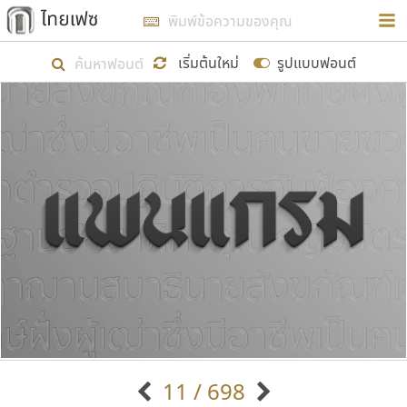
การในรูปแบบใหม่เพื่อใช้เป็นแนวทางในการศึกษารูป
ร่างหน้าตาของฟอนต์ไทยสำหรับการเรียนรู้เพื่อเริ่ม
เริ่มต้นใหม่
รูปแบบฟอนต์
สร้างฟอนต์ของตัวเอง ในเดือนมีนาคม พ.ศ. ๒๕๖๒ จึง
ได้เริ่ม ไทยเฟซ นี้ขึ้นมา
แสดงฟอนต์ทั้งหมด
เป้าหมายที่ยังคงดำเนินไปอยู่ คือการเพิ่มฟอนต์ไทย
เข้าไปให้ได้อย่างน้อยเดือนละ ๓๐ ฟอนต์ นั่นหมายถึง
ปลายปี พ.ศ. ๒๕๖๒ จะมีฟอนต์ไม่ต่ำกว่า ๔๐๐ ฟอนต์ใน
ระบบ หวังว่า นอกจากจะเป็นประโยชน์ต่อตนเองแล้ว
จะมีประโยชน์กับผู้อื่นได้บ้าง ไม่มากก็น้อย
ขอขอบคุณ
11 / 698
ตัวอักษรมีหัวขมวด
แบบตัวอักษรหัวบัว