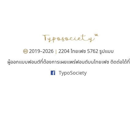
ไทโปแมนเซอร์
คราฟตี้ฟอนต์
Typomancer
Crafty Font
วริทธิ์ ไชยกูล
จิลดา ฤทธิ์คำรพ
2019–2026
2204 ไทยเฟซ 5762 รูปแบบ
|
ผู้ออกแบบฟอนต์ที่ต้องการเผยแพร่ฟอนต์บนไทยเฟซ ติดต่อได้ที่
TypoSociety
ฟอนต์อยู่นี่
ปาณิสรา แอน
FontUni
PanisaraAnn Font
สังศิต ไสววรรณ
ปาณิสรา ฉัตรเดชาชัย