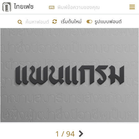
การในรูปแบบใหม่เพื่อใช้เป็นแนวทางในการศึกษารูป
ร่างหน้าตาของฟอนต์ไทยสำหรับการเรียนรู้เพื่อเริ่ม
เริ่มต้นใหม่
รูปแบบฟอนต์
สร้างฟอนต์ของตัวเอง ในเดือนมีนาคม พ.ศ. ๒๕๖๒ จึง
ได้เริ่ม ไทยเฟซ นี้ขึ้นมา
แสดงฟอนต์ทั้งหมด
เป้าหมายที่ยังคงดำเนินไปอยู่ คือการเพิ่มฟอนต์ไทย
เข้าไปให้ได้อย่างน้อยเดือนละ ๓๐ ฟอนต์ นั่นหมายถึง
ปลายปี พ.ศ. ๒๕๖๒ จะมีฟอนต์ไม่ต่ำกว่า ๔๐๐ ฟอนต์ใน
ระบบ หวังว่า นอกจากจะเป็นประโยชน์ต่อตนเองแล้ว
จะมีประโยชน์กับผู้อื่นได้บ้าง ไม่มากก็น้อย
ขอขอบคุณ
1 / 94
ตัวอักษรมีหัวขมวด
แบบตัวอักษรหัวบัว