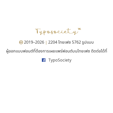
ธีชา สตูดิโอ 23
ยูไอดี ฟอนต์
Tcha Studio 23
UID Font
ธีร์ชญาน์ นามขาน
สร้างสรรค์ สมกุศล
2019–2026
2204 ไทยเฟซ 5762 รูปแบบ
|
ผู้ออกแบบฟอนต์ที่ต้องการเผยแพร่ฟอนต์บนไทยเฟซ ติดต่อได้ที่
TypoSociety
จิปาไทป์
พ็อกเก็ตฟอนต์
Jipatype
Pocket Fonts
อานุภาพ ใจชำนาญ