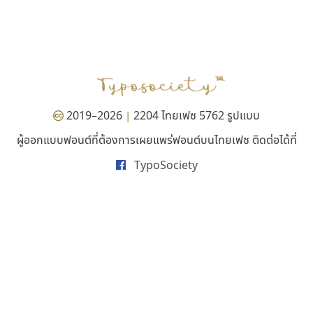
ทีเอส ฟอนต์
คราฟตี้ฟอนต์
TS Font
Crafty Font
ธงชัย ศรีเมือง
จิลดา ฤทธิ์คำรพ
2019–2026
2204 ไทยเฟซ 5762 รูปแบบ
|
ผู้ออกแบบฟอนต์ที่ต้องการเผยแพร่ฟอนต์บนไทยเฟซ ติดต่อได้ที่
TypoSociety
มานี มีฟอนต์
ปาณิสรา แอน
Manee Meefont
PanisaraAnn Font
ศรัณยพัชร์ ธารีสิทธิ์
ปาณิสรา ฉัตรเดชาชัย