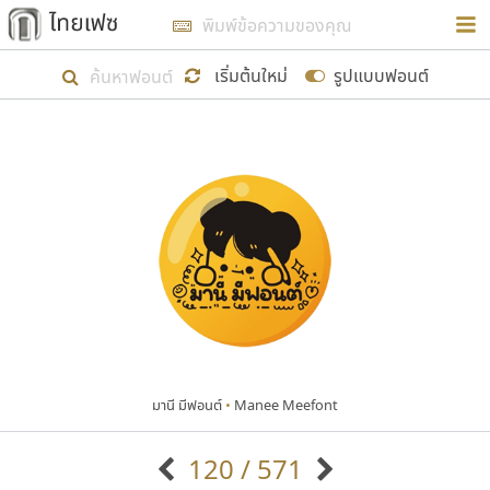
การในรูปแบบใหม่เพื่อใช้เป็นแนวทางในการศึกษารูป
ร่างหน้าตาของฟอนต์ไทยสำหรับการเรียนรู้เพื่อเริ่ม
เริ่มต้นใหม่
รูปแบบฟอนต์
สร้างฟอนต์ของตัวเอง ในเดือนมีนาคม พ.ศ. ๒๕๖๒ จึง
ได้เริ่ม ไทยเฟซ นี้ขึ้นมา
แสดงฟอนต์ทั้งหมด
เป้าหมายที่ยังคงดำเนินไปอยู่ คือการเพิ่มฟอนต์ไทย
เข้าไปให้ได้อย่างน้อยเดือนละ ๓๐ ฟอนต์ นั่นหมายถึง
ปลายปี พ.ศ. ๒๕๖๒ จะมีฟอนต์ไม่ต่ำกว่า ๔๐๐ ฟอนต์ใน
ระบบ หวังว่า นอกจากจะเป็นประโยชน์ต่อตนเองแล้ว
จะมีประโยชน์กับผู้อื่นได้บ้าง ไม่มากก็น้อย
มานี มีฟอนต์
•
Manee Meefont
ขอขอบคุณ
120 / 571
ตัวอักษรมีหัวขมวด
แบบตัวอักษรหัวบัว