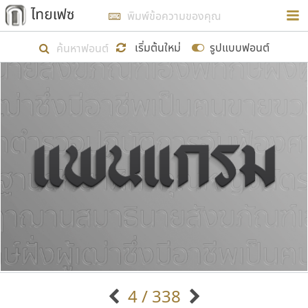
การในรูปแบบใหม่เพื่อใช้เป็นแนวทางในการศึกษารูป
ร่างหน้าตาของฟอนต์ไทยสำหรับการเรียนรู้เพื่อเริ่ม
เริ่มต้นใหม่
รูปแบบฟอนต์
สร้างฟอนต์ของตัวเอง ในเดือนมีนาคม พ.ศ. ๒๕๖๒ จึง
ได้เริ่ม ไทยเฟซ นี้ขึ้นมา
แสดงฟอนต์ทั้งหมด
เป้าหมายที่ยังคงดำเนินไปอยู่ คือการเพิ่มฟอนต์ไทย
เข้าไปให้ได้อย่างน้อยเดือนละ ๓๐ ฟอนต์ นั่นหมายถึง
ปลายปี พ.ศ. ๒๕๖๒ จะมีฟอนต์ไม่ต่ำกว่า ๔๐๐ ฟอนต์ใน
ระบบ หวังว่า นอกจากจะเป็นประโยชน์ต่อตนเองแล้ว
จะมีประโยชน์กับผู้อื่นได้บ้าง ไม่มากก็น้อย
ขอขอบคุณ
4 / 338
ตัวอักษรมีหัวขมวด
แบบตัวอักษรหัวบัว