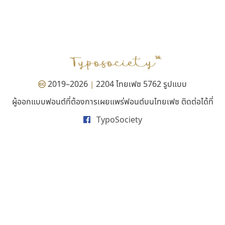
ทอศิลป์
จิปาไทป์
Torsilp
Jipatype
ภาณุพันธุ์ ตะลันกูล
อานุภาพ ใจชำนาญ
2019–2026
2204 ไทยเฟซ 5762 รูปแบบ
|
ผู้ออกแบบฟอนต์ที่ต้องการเผยแพร่ฟอนต์บนไทยเฟซ ติดต่อได้ที่
TypoSociety
ธรรมดาสตูดิโอ
ยูไอดี ฟอนต์
dhammadha studio
UID Font
มณฑล ธนาโรจน์
สร้างสรรค์ สมกุศล