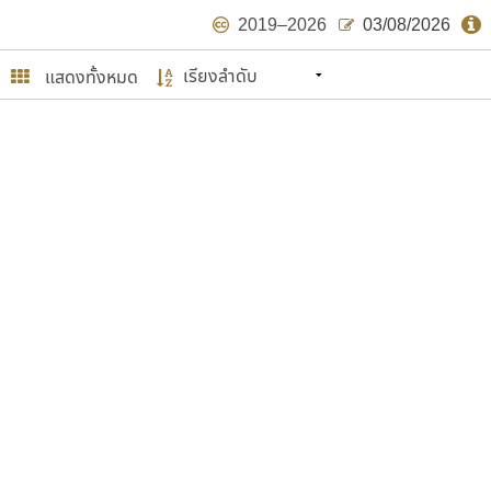
2019–2026
03/08/2026
แสดงทั้งหมด
นหมายถึง ปลายปี พ.ศ. ๒๕๖๒ จะมีฟอนต์
ด้บ้าง ไม่มากก็น้อย
ษรไทย
์.คอม