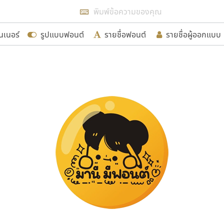
แสดงฟอนต์ทั้งหมด
นเนอร์
รูปแบบฟอนต์
รายชื่อฟอนต์
รายชื่อผู้ออกแบบ
รเพิ่มฟอนต์ไทยเข้าไปให้ได้อย่างน้อยเดือนละ ๓๐ ฟอนต์ นั่
นอกจากจะเป็นประโยชน์ต่อตนเองแล้ว จะมีประโยชน์กับผู้อื่นไ
ขอขอบคุณ
อกแบบฟอนต์ไทยทุกท่านที่สร้างสรรค์ผลงานเพื่อสืบสานอัก
อน ปรัชญา สิงห์โต ที่อนุญาตให้เผยแพร่ข้อมูลจาก ฟอนต