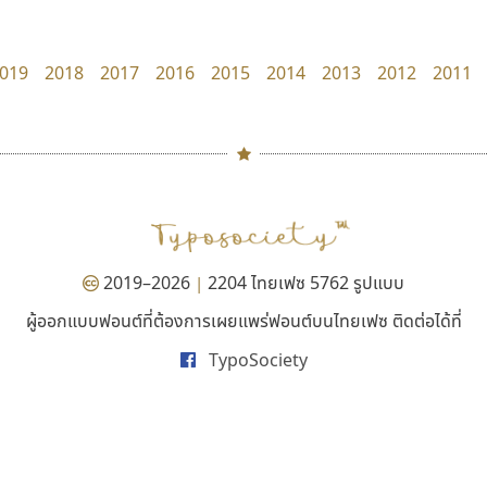
Superstore Font
Tcha Studio 23
ฉัตรณรงค์ จริงศุภธาดา
ธีร์ชญาน์ นามขาน
019
2018
2017
2016
2015
2014
2013
2012
2011
#
TH
ฉ
Naipol
TLWG
ช
O
Torsilp
ซ
2019–2026
2204 ไทยเฟซ 5762 รูปแบบ
|
P
TS
PANI
Type Buthon
ฐ
ผู้ออกแบบฟอนต์ที่ต้องการเผยแพร่ฟอนต์บนไทยเฟซ ติดต่อได้ที่
ปาณิสรา แอน
นังรอง
PK
Typomancer
ฑ
TypoSociety
PanisaraAnn Font
uvSOV
PS
U
ปาณิสรา ฉัตรเดชาชัย
วรวุฒิ ธนวัฒนาวนิช
Q
UID
ด
R
UNK
ต
S
UPC
ถ
Sarun’s
V
ท