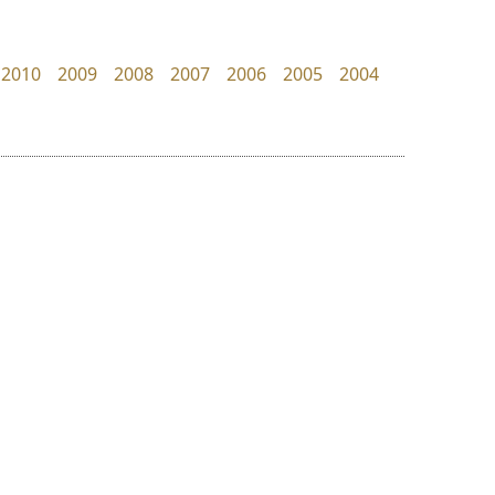
dhammadha studio
Crafty Font
มณฑล ธนาโรจน์
จิลดา ฤทธิ์คำรพ
2010
2009
2008
2007
2006
2005
2004
ย
ร
ฤ
ฌ
ล
ว
สุราฟอนต์
มานี มีฟอนต์
ศ
Surafont
Manee Meefont
ณ
ส
ณัฐพล วัดอ่อน
ศรัณยพัชร์ ธารีสิทธิ์
ห
อ
ฮ
๒