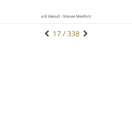
มานี มีฟอนต์
•
Manee Meefont
17 / 338
แบบตัวอักษรจีน
แบบตัวอักษรหัวบัว
แบบตัวอักษรซ้อนเงา
แบบตัวอักษรหัวบอด
G
H
I
J
K
L
M
N
O
P
Q
R
แบบตัวอักษรย้อนยุค
แบบตัวอักษรเกาหลี
ถ
แบบตัวอักษรล้านนา
ท
ธ
น
บ
ป
แบบตัวอักษรเส้นขอบ
ผ
พ
ฟ
ภ
ม
แบบตัวอักษรลาว
แบบตัวอักษรแฟนซี
แบบตัวอักษรสคริปท์
แบบตัวอักษรโบราณ
ซูเปอร์สโตร์
ธีชา สตูดิโอ 23