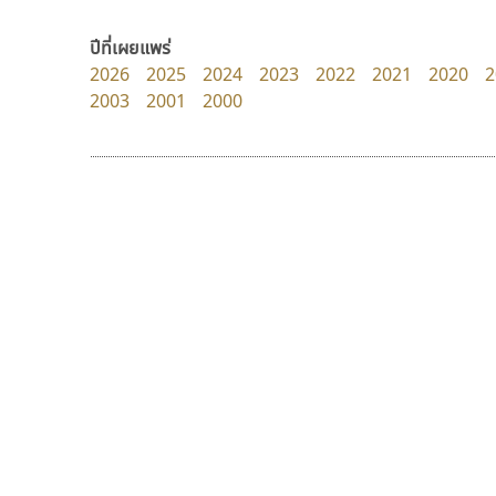
Google
Jipatype
อานุภาพ ใจชำนาญ
ปีที่เผยแพร่
2026
2025
2024
2023
2022
2021
2020
2
2003
2001
2000
9 Fonts
F
A
Fontcraft
Apple
FontUni
ATK
G
AtNoon
Google Fonts
ดีอาร์ ดีไซน์
คัดสรร ดีมาก
B
H
DR Design
Cadson Demak
B2 SIGN
I
ดำรง เติมทอง
BLK
Iannnnn
Book
J
BTN
Jipatype
C
JS