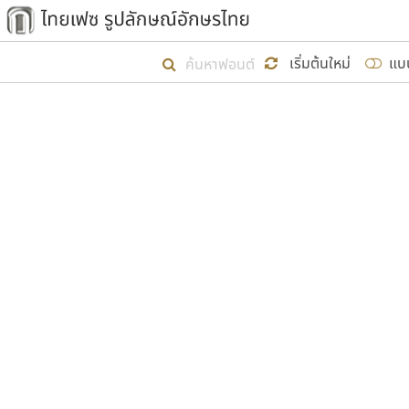
เริ่ม ไทยเฟซ นี้ขึ้นมา
เริ่มต้นใหม่
แบ
เป้าหมายที่ยังคงดำเนินไปอยู่ คือกา
ไม่ต่ำกว่า ๔๐๐ ฟอนต์ในระบบ หวังว่า 
ผู้อ
คุณแ