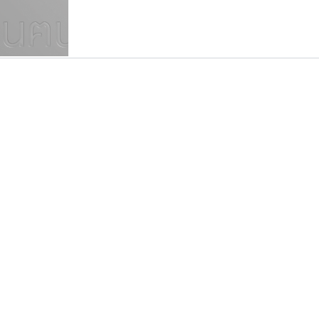
แบบตัวเขียนพู่กัน
แบบฟอนต์ซิ่ง
แบบตัวเนื้อความ
แบบลายมือผู้ใหญ่
S
T
U
V
W
Y
Z
แบบตัวเหลี่ยม
แบบลายมือวัยรุ่น
ย
แบบปลายมน
ร
ฤ
ล
ว
ศ
แบบลายมือเด็ก
ส
ห
อ
ฮ
แบบปลายแหลม
แบบอาลักษณ์
แบบปากกาหัวตัด
บีทูไซน์
ปาณิสรา แอน