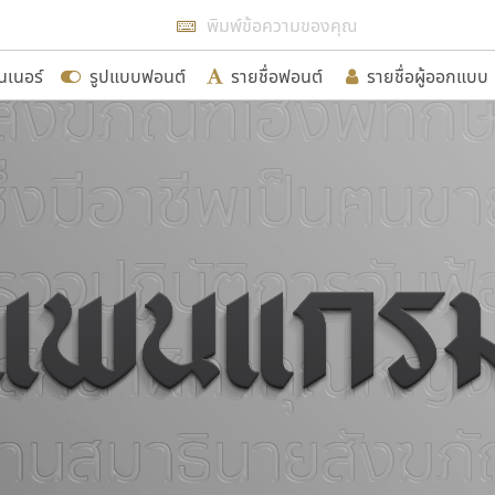
แสดงฟอนต์ทั้งหมด
นเนอร์
รูปแบบฟอนต์
รายชื่อฟอนต์
รายชื่อผู้ออกแบบ
รเพิ่มฟอนต์ไทยเข้าไปให้ได้อย่างน้อยเดือนละ ๓๐ ฟอนต์ นั่
นอกจากจะเป็นประโยชน์ต่อตนเองแล้ว จะมีประโยชน์กับผู้อื่นไ
ขอขอบคุณ
อกแบบฟอนต์ไทยทุกท่านที่สร้างสรรค์ผลงานเพื่อสืบสานอัก
อน ปรัชญา สิงห์โต ที่อนุญาตให้เผยแพร่ข้อมูลจาก ฟอนต