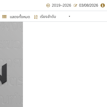
2019–2026
03/08/2026
แสดงทั้งหมด
นหมายถึง ปลายปี พ.ศ. ๒๕๖๒ จะมีฟอนต์
ด้บ้าง ไม่มากก็น้อย
ษรไทย
์.คอม