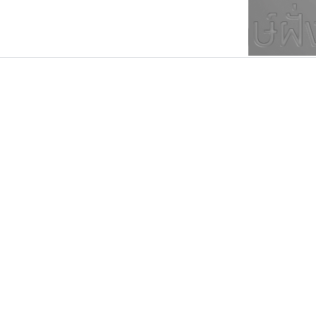
ตัวอักษรมีหัวขมวด
แบบตัวการ์ตูน
ตัวอักษรไม่มีหัวขมวด
แบบตัวดิสเพลย์
9
A
B
C
D
E
F
ฟอนต์ยอดนิยม
แบบตัวประดิษฐ์
ฟอนต์ล้านดาวน์โหลด
ก
ข
ค
จ
ฉ
ช
แบบตัวพิกเซล
ซ
ฌ
ด
ต
ระบบปฏิบัติการ
แบบตัวพิมพ์ดีด
อัตลักษณ์องค์กร
แบบตัวมีเชิงฐาน
คราฟตี้ฟอนต์
ฟอนต์คราฟ