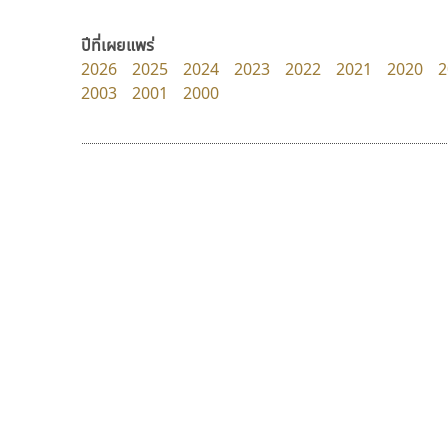
Crafty Font
Fontcraft
จิลดา ฤทธิ์คำรพ
จุติพงศ์ ภูสุมาศ • สุวิสา ภูสุมาศ
ปีที่เผยแพร่
2026
2025
2024
2023
2022
2021
2020
2
2003
2001
2000
9 Fonts
F
A
Fontcraft
Apple
FontUni
ATK
G
AtNoon
Google Fonts
สุราฟอนต์
พ็อกเก็ตฟอนต์
B
H
Surafont
Pocket Fonts
B2 SIGN
I
ณัฐพล วัดอ่อน
BLK
Iannnnn
Book
J
BTN
Jipatype
C
JS