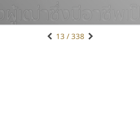
13 / 338
แบบตัวอักษรจีน
แบบตัวอักษรหัวบัว
แบบตัวอักษรซ้อนเงา
แบบตัวอักษรหัวบอด
G
H
I
J
K
L
M
N
O
P
Q
R
แบบตัวอักษรย้อนยุค
แบบตัวอักษรเกาหลี
ถ
แบบตัวอักษรล้านนา
ท
ธ
น
บ
ป
แบบตัวอักษรเส้นขอบ
ผ
พ
ฟ
ภ
ม
แบบตัวอักษรลาว
แบบตัวอักษรแฟนซี
แบบตัวอักษรสคริปท์
แบบตัวอักษรโบราณ
เลย์อิจิ
คัดสรร ดีมาก