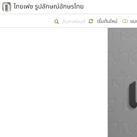
เริ่ม ไทยเฟซ นี้ขึ้นมา
เริ่มต้นใหม่
แบ
เป้าหมายที่ยังคงดำเนินไปอยู่ คือกา
ไม่ต่ำกว่า ๔๐๐ ฟอนต์ในระบบ หวังว่า 
ผู้อ
คุณแ