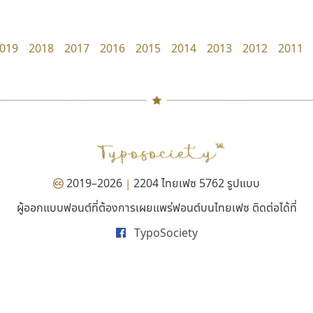
Layiji
Cadson Demak
นำโชค สินมงคลรักษา
019
2018
2017
2016
2015
2014
2013
2012
2011
#
TH
ฉ
Naipol
TLWG
ช
O
Torsilp
ซ
2019–2026
2204 ไทยเฟซ 5762 รูปแบบ
|
P
TS
PANI
Type Buthon
ฐ
ผู้ออกแบบฟอนต์ที่ต้องการเผยแพร่ฟอนต์บนไทยเฟซ ติดต่อได้ที่
เคอาร์ต ฟอนต์
มานี มีฟอนต์
PK
Typomancer
ฑ
TypoSociety
Kart Font
Manee Meefont
PS
U
นิกร ศิริสวัสดิ์
ศรัณยพัชร์ ธารีสิทธิ์
Q
UID
ด
R
UNK
ต
S
UPC
ถ
Sarun’s
V
ท