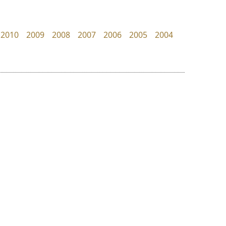
B2 SIGN
PanisaraAnn Font
กิตติศักดิ์ ศิริกมลเสถียร
ปาณิสรา ฉัตรเดชาชัย
2010
2009
2008
2007
2006
2005
2004
ย
ร
ฤ
ฌ
ล
ว
กูเกิล
จิปาไทป์
ศ
Google
Jipatype
ณ
ส
อานุภาพ ใจชำนาญ
ห
อ
ฮ
๒