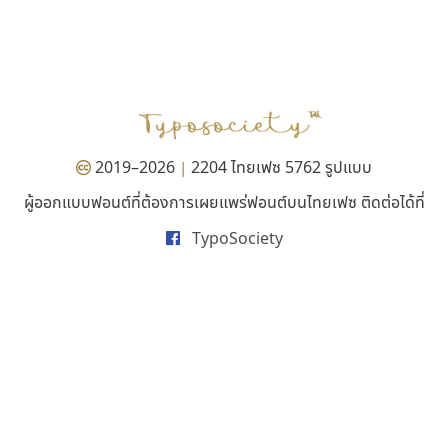
เคอาร์ต ฟอนต์
ธีชา สตูดิโอ 23
Kart Font
Tcha Studio 23
นิกร ศิริสวัสดิ์
ธีร์ชญาน์ นามขาน
2019–2026
2204 ไทยเฟซ 5762 รูปแบบ
|
ผู้ออกแบบฟอนต์ที่ต้องการเผยแพร่ฟอนต์บนไทยเฟซ ติดต่อได้ที่
TypoSociety
ฟอนต์อยู่นี่
ธรรมดาสตูดิโอ
FontUni
dhammadha studio
สังศิต ไสววรรณ
มณฑล ธนาโรจน์