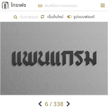
การในรูปแบบใหม่เพื่อใช้เป็นแนวทางในการศึกษารูป
ร่างหน้าตาของฟอนต์ไทยสำหรับการเรียนรู้เพื่อเริ่ม
เริ่มต้นใหม่
รูปแบบฟอนต์
สร้างฟอนต์ของตัวเอง ในเดือนมีนาคม พ.ศ. ๒๕๖๒ จึง
ได้เริ่ม ไทยเฟซ นี้ขึ้นมา
แสดงฟอนต์ทั้งหมด
เป้าหมายที่ยังคงดำเนินไปอยู่ คือการเพิ่มฟอนต์ไทย
เข้าไปให้ได้อย่างน้อยเดือนละ ๓๐ ฟอนต์ นั่นหมายถึง
ปลายปี พ.ศ. ๒๕๖๒ จะมีฟอนต์ไม่ต่ำกว่า ๔๐๐ ฟอนต์ใน
ระบบ หวังว่า นอกจากจะเป็นประโยชน์ต่อตนเองแล้ว
จะมีประโยชน์กับผู้อื่นได้บ้าง ไม่มากก็น้อย
ขอขอบคุณ
6 / 338
ตัวอักษรมีหัวขมวด
แบบตัวอักษรหัวบัว