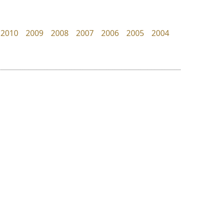
Google
B2 SIGN
กิตติศักดิ์ ศิริกมลเสถียร
2010
2009
2008
2007
2006
2005
2004
ย
ร
ฤ
ฌ
ล
ว
ฟอนต์อยู่นี่
มานี มีฟอนต์
ศ
FontUni
Manee Meefont
ณ
ส
สังศิต ไสววรรณ
ศรัณยพัชร์ ธารีสิทธิ์
ห
อ
ฮ
๒