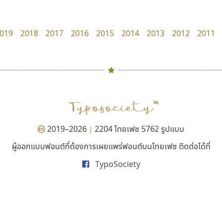
TS Font
Superstore Font
ธงชัย ศรีเมือง
ฉัตรณรงค์ จริงศุภธาดา
019
2018
2017
2016
2015
2014
2013
2012
2011
#
TH
ฉ
Naipol
TLWG
ช
O
Torsilp
ซ
2019–2026
2204 ไทยเฟซ 5762 รูปแบบ
|
P
TS
PANI
Type Buthon
ฐ
ผู้ออกแบบฟอนต์ที่ต้องการเผยแพร่ฟอนต์บนไทยเฟซ ติดต่อได้ที่
ยูไอดี ฟอนต์
คัดสรร ดีมาก
PK
Typomancer
ฑ
TypoSociety
UID Font
Cadson Demak
PS
U
สร้างสรรค์ สมกุศล
Q
UID
ด
R
UNK
ต
S
UPC
ถ
Sarun’s
V
ท