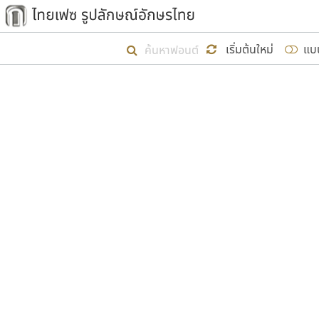
เริ่ม ไทยเฟซ นี้ขึ้นมา
เริ่มต้นใหม่
แบ
เป้าหมายที่ยังคงดำเนินไปอยู่ คือกา
ไม่ต่ำกว่า ๔๐๐ ฟอนต์ในระบบ หวังว่า 
ผู้อ
คุณแ