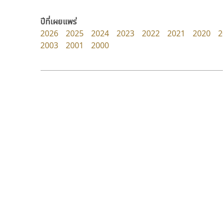
PanisaraAnn Font
uvSOV
ปาณิสรา ฉัตรเดชาชัย
วรวุฒิ ธนวัฒนาวนิช
ปีที่เผยแพร่
2026
2025
2024
2023
2022
2021
2020
2
2003
2001
2000
9 Fonts
F
A
Fontcraft
Apple
FontUni
ATK
G
AtNoon
Google Fonts
พ็อกเก็ตฟอนต์
เลย์อิจิ
B
H
Pocket Fonts
Layiji
B2 SIGN
I
นำโชค สินมงคลรักษา
BLK
Iannnnn
Book
J
BTN
Jipatype
C
JS