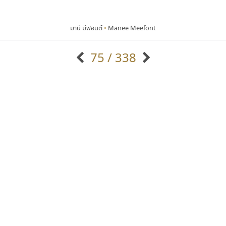
มานี มีฟอนต์
•
Manee Meefont
75 / 338
แบบตัวอักษรจีน
แบบตัวอักษรหัวบัว
แบบตัวอักษรซ้อนเงา
แบบตัวอักษรหัวบอด
G
H
I
J
K
L
M
N
O
P
Q
R
แบบตัวอักษรย้อนยุค
แบบตัวอักษรเกาหลี
ถ
แบบตัวอักษรล้านนา
ท
ธ
น
บ
ป
แบบตัวอักษรเส้นขอบ
ผ
พ
ฟ
ภ
ม
แบบตัวอักษรลาว
แบบตัวอักษรแฟนซี
แบบตัวอักษรสคริปท์
แบบตัวอักษรโบราณ
ทีเอส ฟอนต์
ซูเปอร์สโตร์