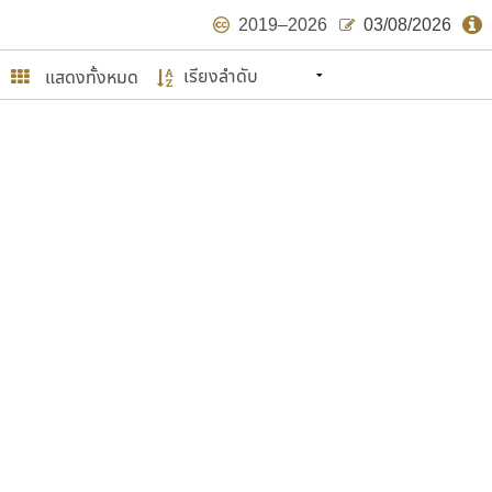
2019–2026
03/08/2026
แสดงทั้งหมด
นหมายถึง ปลายปี พ.ศ. ๒๕๖๒ จะมีฟอนต์
ด้บ้าง ไม่มากก็น้อย
ษรไทย
์.คอม