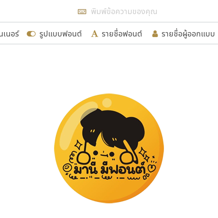
แสดงฟอนต์ทั้งหมด
นเนอร์
รูปแบบฟอนต์
รายชื่อฟอนต์
รายชื่อผู้ออกแบบ
รเพิ่มฟอนต์ไทยเข้าไปให้ได้อย่างน้อยเดือนละ ๓๐ ฟอนต์ นั่
นอกจากจะเป็นประโยชน์ต่อตนเองแล้ว จะมีประโยชน์กับผู้อื่นไ
ขอขอบคุณ
อกแบบฟอนต์ไทยทุกท่านที่สร้างสรรค์ผลงานเพื่อสืบสานอัก
อน ปรัชญา สิงห์โต ที่อนุญาตให้เผยแพร่ข้อมูลจาก ฟอนต