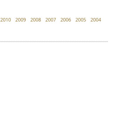
Surafont
Pocket Fonts
ณัฐพล วัดอ่อน
2010
2009
2008
2007
2006
2005
2004
ย
ร
ฤ
ฌ
ล
ว
ยูไอดี ฟอนต์
คัดสรร ดีมาก
ศ
UID Font
Cadson Demak
ณ
ส
สร้างสรรค์ สมกุศล
ห
อ
ฮ
๒