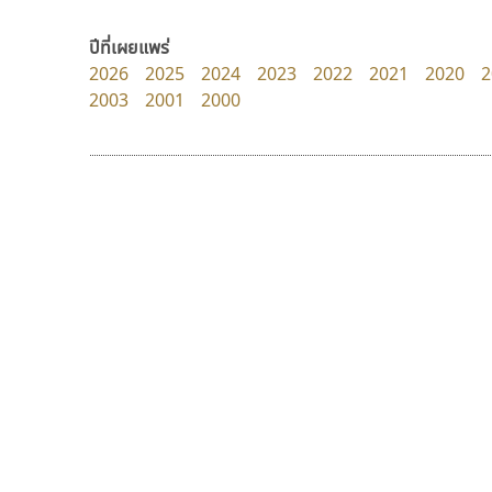
PanisaraAnn Font
Iannnnn
ปาณิสรา ฉัตรเดชาชัย
ปรัชญา สิงห์โต
ปีที่เผยแพร่
2026
2025
2024
2023
2022
2021
2020
2
2003
2001
2000
9 Fonts
F
A
Fontcraft
Apple
FontUni
ATK
G
AtNoon
Google Fonts
ไทโปแมนเซอร์
เคอาร์ต ฟอนต์
B
H
Typomancer
Kart Font
B2 SIGN
I
วริทธิ์ ไชยกูล
นิกร ศิริสวัสดิ์
BLK
Iannnnn
Book
J
BTN
Jipatype
C
JS