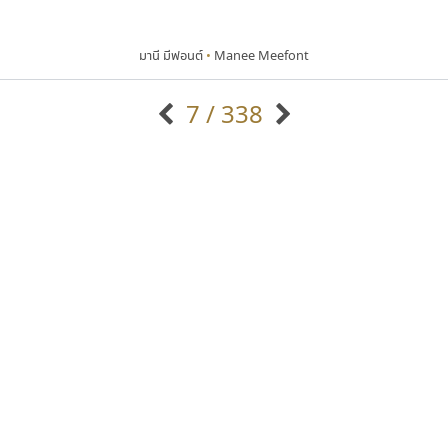
มานี มีฟอนต์
•
Manee Meefont
7 / 338
แบบตัวอักษรจีน
แบบตัวอักษรหัวบัว
แบบตัวอักษรซ้อนเงา
แบบตัวอักษรหัวบอด
G
H
I
J
K
L
M
N
O
P
Q
R
แบบตัวอักษรย้อนยุค
แบบตัวอักษรเกาหลี
ถ
แบบตัวอักษรล้านนา
ท
ธ
น
บ
ป
แบบตัวอักษรเส้นขอบ
ผ
พ
ฟ
ภ
ม
แบบตัวอักษรลาว
แบบตัวอักษรแฟนซี
แบบตัวอักษรสคริปท์
แบบตัวอักษรโบราณ
เลย์อิจิ
ฟอนต์คราฟ