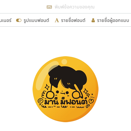
แสดงฟอนต์ทั้งหมด
นเนอร์
รูปแบบฟอนต์
รายชื่อฟอนต์
รายชื่อผู้ออกแบบ
รเพิ่มฟอนต์ไทยเข้าไปให้ได้อย่างน้อยเดือนละ ๓๐ ฟอนต์ นั่
นอกจากจะเป็นประโยชน์ต่อตนเองแล้ว จะมีประโยชน์กับผู้อื่นไ
ขอขอบคุณ
อกแบบฟอนต์ไทยทุกท่านที่สร้างสรรค์ผลงานเพื่อสืบสานอัก
อน ปรัชญา สิงห์โต ที่อนุญาตให้เผยแพร่ข้อมูลจาก ฟอนต