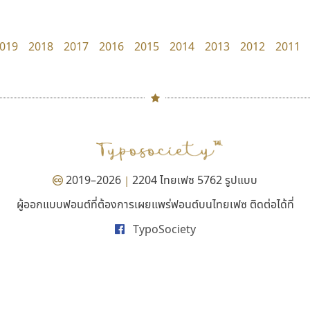
Layiji
Fontcraft
นำโชค สินมงคลรักษา
จุติพงศ์ ภูสุมาศ • สุวิสา ภูสุมาศ
019
2018
2017
2016
2015
2014
2013
2012
2011
#
TH
ฉ
Naipol
TLWG
ช
O
Torsilp
ซ
2019–2026
2204 ไทยเฟซ 5762 รูปแบบ
|
P
TS
PANI
Type Buthon
ฐ
ผู้ออกแบบฟอนต์ที่ต้องการเผยแพร่ฟอนต์บนไทยเฟซ ติดต่อได้ที่
ทอศิลป์
ดีอาร์ ดีไซน์
PK
Typomancer
ฑ
TypoSociety
Torsilp
DR Design
PS
U
ภาณุพันธุ์ ตะลันกูล
ดำรง เติมทอง
Q
UID
ด
R
UNK
ต
S
UPC
ถ
Sarun’s
V
ท