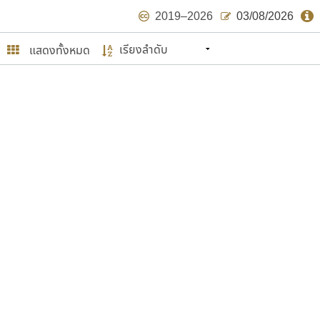
2019–2026
03/08/2026
แสดงทั้งหมด
นหมายถึง ปลายปี พ.ศ. ๒๕๖๒ จะมีฟอนต์
ด้บ้าง ไม่มากก็น้อย
ษรไทย
์.คอม