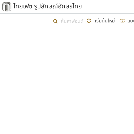
เริ่ม ไทยเฟซ นี้ขึ้นมา
เริ่มต้นใหม่
แบ
เป้าหมายที่ยังคงดำเนินไปอยู่ คือกา
ไม่ต่ำกว่า ๔๐๐ ฟอนต์ในระบบ หวังว่า 
ผู้อ
คุณแ