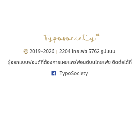
ซู๊ดดู๊ซ
ธีชา สตูดิโอ 23
zooddooz
Tcha Studio 23
สรรเสริญ เหรียญทอง
ธีร์ชญาน์ นามขาน
2019–2026
2204 ไทยเฟซ 5762 รูปแบบ
|
ผู้ออกแบบฟอนต์ที่ต้องการเผยแพร่ฟอนต์บนไทยเฟซ ติดต่อได้ที่
TypoSociety
ดีอาร์ ดีไซน์
ปาณิสรา แอน
DR Design
PanisaraAnn Font
ดำรง เติมทอง
ปาณิสรา ฉัตรเดชาชัย