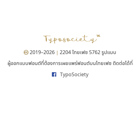
ดีอาร์ ดีไซน์
พ็อกเก็ตฟอนต์
DR Design
Pocket Fonts
ดำรง เติมทอง
2019–2026
2204 ไทยเฟซ 5762 รูปแบบ
|
ผู้ออกแบบฟอนต์ที่ต้องการเผยแพร่ฟอนต์บนไทยเฟซ ติดต่อได้ที่
TypoSociety
ทอศิลป์
นังรอง
Torsilp
uvSOV
ภาณุพันธุ์ ตะลันกูล
วรวุฒิ ธนวัฒนาวนิช