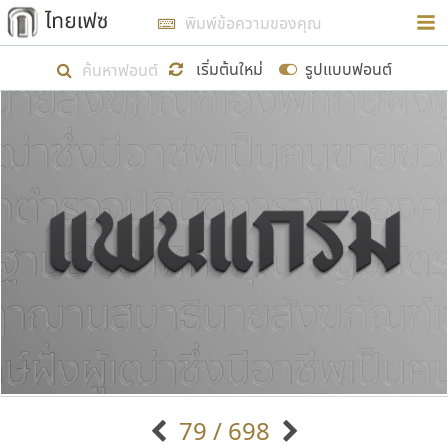
การในรูปแบบใหม่เพื่อใช้เป็นแนวทางในการศึกษารูป
ร่างหน้าตาของฟอนต์ไทยสำหรับการเรียนรู้เพื่อเริ่ม
เริ่มต้นใหม่
รูปแบบฟอนต์
สร้างฟอนต์ของตัวเอง ในเดือนมีนาคม พ.ศ. ๒๕๖๒ จึง
ได้เริ่ม ไทยเฟซ นี้ขึ้นมา
แสดงฟอนต์ทั้งหมด
เป้าหมายที่ยังคงดำเนินไปอยู่ คือการเพิ่มฟอนต์ไทย
เข้าไปให้ได้อย่างน้อยเดือนละ ๓๐ ฟอนต์ นั่นหมายถึง
ปลายปี พ.ศ. ๒๕๖๒ จะมีฟอนต์ไม่ต่ำกว่า ๔๐๐ ฟอนต์ใน
ระบบ หวังว่า นอกจากจะเป็นประโยชน์ต่อตนเองแล้ว
จะมีประโยชน์กับผู้อื่นได้บ้าง ไม่มากก็น้อย
ขอขอบคุณ
79 / 698
ตัวอักษรมีหัวขมวด
แบบตัวอักษรหัวบัว