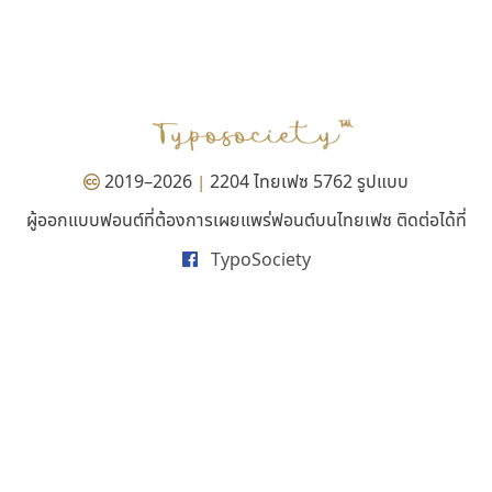
ธีชา สตูดิโอ 23
คัดสรร ดีมาก
Tcha Studio 23
Cadson Demak
ธีร์ชญาน์ นามขาน
2019–2026
2204 ไทยเฟซ 5762 รูปแบบ
|
ผู้ออกแบบฟอนต์ที่ต้องการเผยแพร่ฟอนต์บนไทยเฟซ ติดต่อได้ที่
TypoSociety
ฟอนต์อยู่นี่
จิปาไทป์
FontUni
Jipatype
สังศิต ไสววรรณ
อานุภาพ ใจชำนาญ