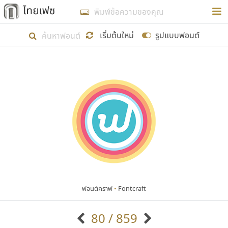
การในรูปแบบใหม่เพื่อใช้เป็นแนวทางในการศึกษารูป
ร่างหน้าตาของฟอนต์ไทยสำหรับการเรียนรู้เพื่อเริ่ม
เริ่มต้นใหม่
รูปแบบฟอนต์
สร้างฟอนต์ของตัวเอง ในเดือนมีนาคม พ.ศ. ๒๕๖๒ จึง
ได้เริ่ม ไทยเฟซ นี้ขึ้นมา
แสดงฟอนต์ทั้งหมด
เป้าหมายที่ยังคงดำเนินไปอยู่ คือการเพิ่มฟอนต์ไทย
เข้าไปให้ได้อย่างน้อยเดือนละ ๓๐ ฟอนต์ นั่นหมายถึง
ปลายปี พ.ศ. ๒๕๖๒ จะมีฟอนต์ไม่ต่ำกว่า ๔๐๐ ฟอนต์ใน
ระบบ หวังว่า นอกจากจะเป็นประโยชน์ต่อตนเองแล้ว
จะมีประโยชน์กับผู้อื่นได้บ้าง ไม่มากก็น้อย
ฟอนต์คราฟ
•
Fontcraft
ขอขอบคุณ
80 / 859
ตัวอักษรมีหัวขมวด
แบบตัวอักษรหัวบัว