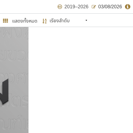
2019–2026
03/08/2026
แสดงทั้งหมด
นหมายถึง ปลายปี พ.ศ. ๒๕๖๒ จะมีฟอนต์
ด้บ้าง ไม่มากก็น้อย
ษรไทย
์.คอม