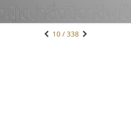
10 / 338
แบบตัวอักษรจีน
แบบตัวอักษรหัวบัว
แบบตัวอักษรซ้อนเงา
แบบตัวอักษรหัวบอด
G
H
I
J
K
L
M
N
O
P
Q
R
แบบตัวอักษรย้อนยุค
แบบตัวอักษรเกาหลี
ถ
แบบตัวอักษรล้านนา
ท
ธ
น
บ
ป
แบบตัวอักษรเส้นขอบ
ผ
พ
ฟ
ภ
ม
แบบตัวอักษรลาว
แบบตัวอักษรแฟนซี
แบบตัวอักษรสคริปท์
แบบตัวอักษรโบราณ
ซู๊ดดู๊ซ
นังรอง