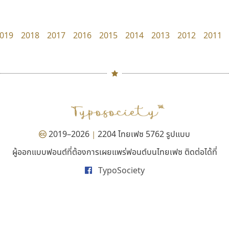
zooddooz
uvSOV
สรรเสริญ เหรียญทอง
วรวุฒิ ธนวัฒนาวนิช
019
2018
2017
2016
2015
2014
2013
2012
2011
#
TH
ฉ
Naipol
TLWG
ช
O
Torsilp
ซ
2019–2026
2204 ไทยเฟซ 5762 รูปแบบ
|
P
TS
PANI
Type Buthon
ฐ
ผู้ออกแบบฟอนต์ที่ต้องการเผยแพร่ฟอนต์บนไทยเฟซ ติดต่อได้ที่
ทอศิลป์
สุราฟอนต์
PK
Typomancer
ฑ
TypoSociety
Torsilp
Surafont
PS
U
ภาณุพันธุ์ ตะลันกูล
ณัฐพล วัดอ่อน
Q
UID
ด
R
UNK
ต
S
UPC
ถ
Sarun’s
V
ท