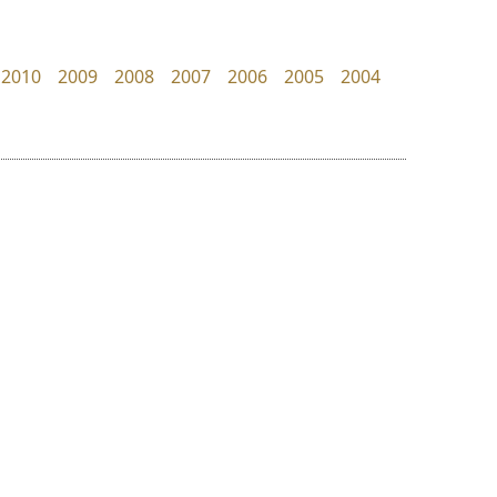
Google
dhammadha studio
มณฑล ธนาโรจน์
2010
2009
2008
2007
2006
2005
2004
ย
ร
ฤ
ฌ
ล
ว
ไอ้แอน
คราฟตี้ฟอนต์
ศ
Iannnnn
Crafty Font
ณ
ส
ปรัชญา สิงห์โต
จิลดา ฤทธิ์คำรพ
ห
อ
ฮ
๒