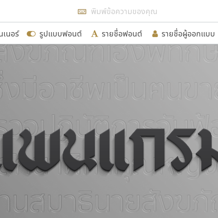
แสดงฟอนต์ทั้งหมด
นเนอร์
รูปแบบฟอนต์
รายชื่อฟอนต์
รายชื่อผู้ออกแบบ
รเพิ่มฟอนต์ไทยเข้าไปให้ได้อย่างน้อยเดือนละ ๓๐ ฟอนต์ นั่
นอกจากจะเป็นประโยชน์ต่อตนเองแล้ว จะมีประโยชน์กับผู้อื่นไ
ขอขอบคุณ
อกแบบฟอนต์ไทยทุกท่านที่สร้างสรรค์ผลงานเพื่อสืบสานอัก
อน ปรัชญา สิงห์โต ที่อนุญาตให้เผยแพร่ข้อมูลจาก ฟอนต