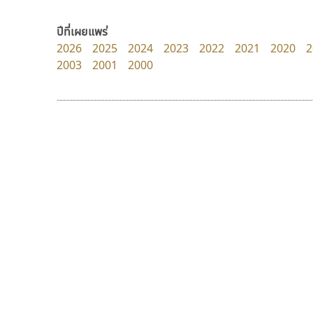
UID Font
Tcha Studio 23
สร้างสรรค์ สมกุศล
ธีร์ชญาน์ นามขาน
ปีที่เผยแพร่
2026
2025
2024
2023
2022
2021
2020
2
2003
2001
2000
9 Fonts
F
A
Fontcraft
Apple
FontUni
ATK
G
AtNoon
Google Fonts
คัดสรร ดีมาก
เลย์อิจิ
B
H
Cadson Demak
Layiji
B2 SIGN
I
นำโชค สินมงคลรักษา
BLK
Iannnnn
Book
J
BTN
Jipatype
C
JS