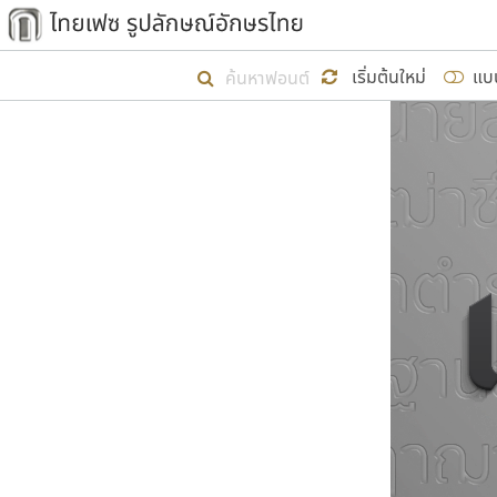
เริ่ม ไทยเฟซ นี้ขึ้นมา
เริ่มต้นใหม่
แบ
เป้าหมายที่ยังคงดำเนินไปอยู่ คือกา
ไม่ต่ำกว่า ๔๐๐ ฟอนต์ในระบบ หวังว่า 
ผู้อ
คุณแ