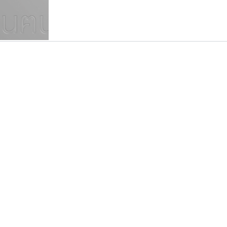
แบบตัวเขียนพู่กัน
แบบฟอนต์ซิ่ง
แบบตัวเนื้อความ
แบบลายมือผู้ใหญ่
S
T
U
V
W
Y
Z
แบบตัวเหลี่ยม
แบบลายมือวัยรุ่น
ย
แบบปลายมน
ร
ฤ
ล
ว
ศ
แบบลายมือเด็ก
ส
ห
อ
ฮ
แบบปลายแหลม
แบบอาลักษณ์
แบบปากกาหัวตัด
กูเกิล
ธรรมดาสตูดิโอ