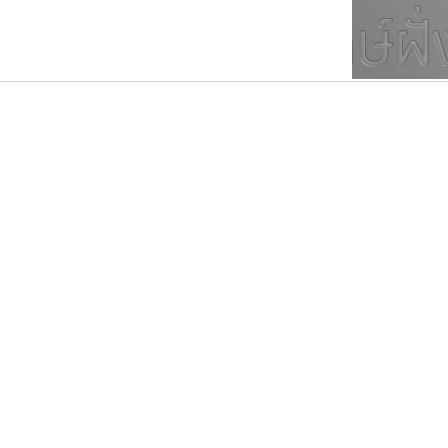
ตัวอักษรมีหัวขมวด
แบบตัวการ์ตูน
ตัวอักษรไม่มีหัวขมวด
แบบตัวดิสเพลย์
9
A
B
C
D
E
F
ฟอนต์ยอดนิยม
แบบตัวประดิษฐ์
ฟอนต์ล้านดาวน์โหลด
ก
ข
ค
จ
ฉ
ช
แบบตัวพิกเซล
ซ
ฌ
ด
ต
ระบบปฏิบัติการ
แบบตัวพิมพ์ดีด
อัตลักษณ์องค์กร
แบบตัวมีเชิงฐาน
ยูไอดี ฟอนต์
ธีชา สตูดิโอ 23