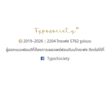
ไทโปแมนเซอร์
มานี มีฟอนต์
Typomancer
Manee Meefont
วริทธิ์ ไชยกูล
ศรัณยพัชร์ ธารีสิทธิ์
2019–2026
2204 ไทยเฟซ 5762 รูปแบบ
|
ผู้ออกแบบฟอนต์ที่ต้องการเผยแพร่ฟอนต์บนไทยเฟซ ติดต่อได้ที่
TypoSociety
เลย์อิจิ
จิปาไทป์
Layiji
Jipatype
นำโชค สินมงคลรักษา
อานุภาพ ใจชำนาญ