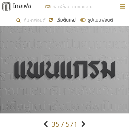
การในรูปแบบใหม่เพื่อใช้เป็นแนวทางในการศึกษารูป
ร่างหน้าตาของฟอนต์ไทยสำหรับการเรียนรู้เพื่อเริ่ม
เริ่มต้นใหม่
รูปแบบฟอนต์
สร้างฟอนต์ของตัวเอง ในเดือนมีนาคม พ.ศ. ๒๕๖๒ จึง
ได้เริ่ม ไทยเฟซ นี้ขึ้นมา
แสดงฟอนต์ทั้งหมด
เป้าหมายที่ยังคงดำเนินไปอยู่ คือการเพิ่มฟอนต์ไทย
เข้าไปให้ได้อย่างน้อยเดือนละ ๓๐ ฟอนต์ นั่นหมายถึง
ปลายปี พ.ศ. ๒๕๖๒ จะมีฟอนต์ไม่ต่ำกว่า ๔๐๐ ฟอนต์ใน
ระบบ หวังว่า นอกจากจะเป็นประโยชน์ต่อตนเองแล้ว
จะมีประโยชน์กับผู้อื่นได้บ้าง ไม่มากก็น้อย
ขอขอบคุณ
35 / 571
ตัวอักษรมีหัวขมวด
แบบตัวอักษรหัวบัว