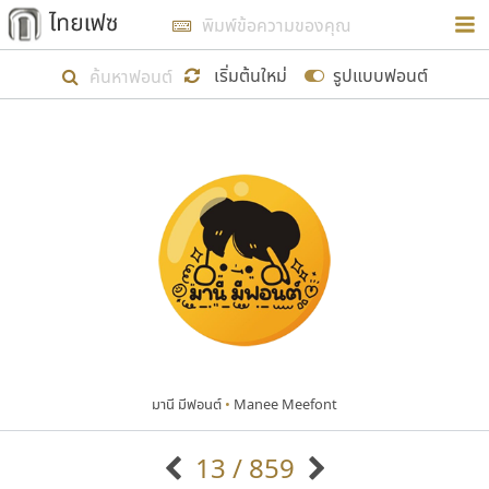
การในรูปแบบใหม่เพื่อใช้เป็นแนวทางในการศึกษารูป
ร่างหน้าตาของฟอนต์ไทยสำหรับการเรียนรู้เพื่อเริ่ม
เริ่มต้นใหม่
รูปแบบฟอนต์
สร้างฟอนต์ของตัวเอง ในเดือนมีนาคม พ.ศ. ๒๕๖๒ จึง
ได้เริ่ม ไทยเฟซ นี้ขึ้นมา
แสดงฟอนต์ทั้งหมด
เป้าหมายที่ยังคงดำเนินไปอยู่ คือการเพิ่มฟอนต์ไทย
เข้าไปให้ได้อย่างน้อยเดือนละ ๓๐ ฟอนต์ นั่นหมายถึง
ปลายปี พ.ศ. ๒๕๖๒ จะมีฟอนต์ไม่ต่ำกว่า ๔๐๐ ฟอนต์ใน
ระบบ หวังว่า นอกจากจะเป็นประโยชน์ต่อตนเองแล้ว
จะมีประโยชน์กับผู้อื่นได้บ้าง ไม่มากก็น้อย
มานี มีฟอนต์
•
Manee Meefont
ขอขอบคุณ
13 / 859
ตัวอักษรมีหัวขมวด
แบบตัวอักษรหัวบัว