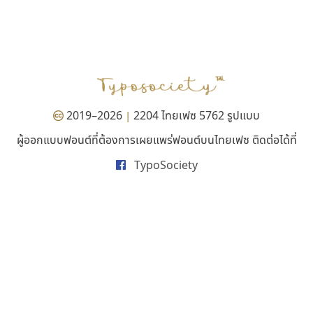
ยูไอดี ฟอนต์
ไอ้แอน
UID Font
Iannnnn
สร้างสรรค์ สมกุศล
ปรัชญา สิงห์โต
2019–2026
2204 ไทยเฟซ 5762 รูปแบบ
|
ผู้ออกแบบฟอนต์ที่ต้องการเผยแพร่ฟอนต์บนไทยเฟซ ติดต่อได้ที่
TypoSociety
สุราฟอนต์
ธีชา สตูดิโอ 23
Surafont
Tcha Studio 23
ณัฐพล วัดอ่อน
ธีร์ชญาน์ นามขาน