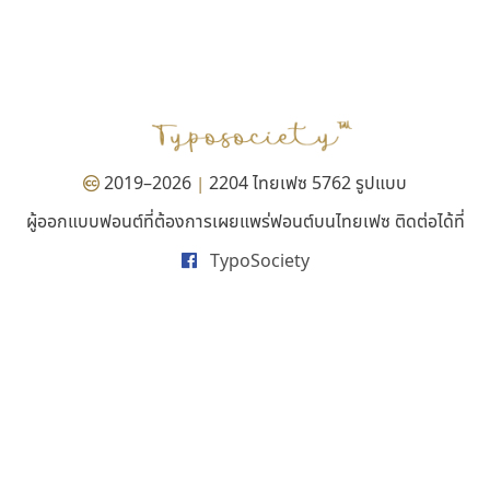
คราฟตี้ฟอนต์
ปาณิสรา แอน
Crafty Font
PanisaraAnn Font
จิลดา ฤทธิ์คำรพ
ปาณิสรา ฉัตรเดชาชัย
2019–2026
2204 ไทยเฟซ 5762 รูปแบบ
|
ผู้ออกแบบฟอนต์ที่ต้องการเผยแพร่ฟอนต์บนไทยเฟซ ติดต่อได้ที่
TypoSociety
นังรอง
ยูไอดี ฟอนต์
uvSOV
UID Font
วรวุฒิ ธนวัฒนาวนิช
สร้างสรรค์ สมกุศล