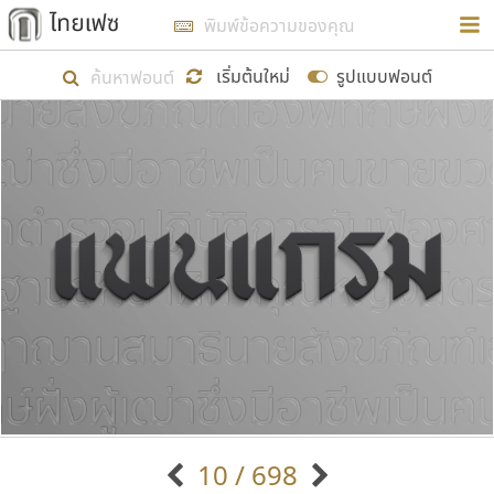
การในรูปแบบใหม่เพื่อใช้เป็นแนวทางในการศึกษารูป
ร่างหน้าตาของฟอนต์ไทยสำหรับการเรียนรู้เพื่อเริ่ม
เริ่มต้นใหม่
รูปแบบฟอนต์
สร้างฟอนต์ของตัวเอง ในเดือนมีนาคม พ.ศ. ๒๕๖๒ จึง
ได้เริ่ม ไทยเฟซ นี้ขึ้นมา
แสดงฟอนต์ทั้งหมด
เป้าหมายที่ยังคงดำเนินไปอยู่ คือการเพิ่มฟอนต์ไทย
เข้าไปให้ได้อย่างน้อยเดือนละ ๓๐ ฟอนต์ นั่นหมายถึง
ปลายปี พ.ศ. ๒๕๖๒ จะมีฟอนต์ไม่ต่ำกว่า ๔๐๐ ฟอนต์ใน
ระบบ หวังว่า นอกจากจะเป็นประโยชน์ต่อตนเองแล้ว
จะมีประโยชน์กับผู้อื่นได้บ้าง ไม่มากก็น้อย
ขอขอบคุณ
10 / 698
ตัวอักษรมีหัวขมวด
แบบตัวอักษรหัวบัว