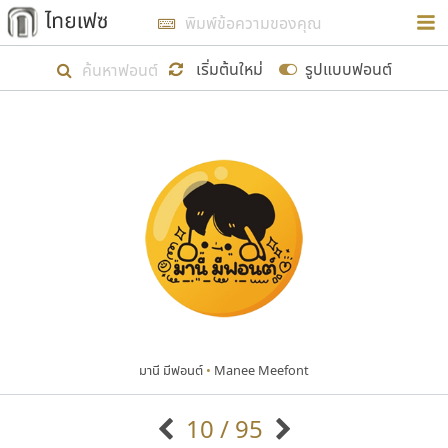
การในรูปแบบใหม่เพื่อใช้เป็นแนวทางในการศึกษารูป
ร่างหน้าตาของฟอนต์ไทยสำหรับการเรียนรู้เพื่อเริ่ม
เริ่มต้นใหม่
รูปแบบฟอนต์
สร้างฟอนต์ของตัวเอง ในเดือนมีนาคม พ.ศ. ๒๕๖๒ จึง
ได้เริ่ม ไทยเฟซ นี้ขึ้นมา
แสดงฟอนต์ทั้งหมด
เป้าหมายที่ยังคงดำเนินไปอยู่ คือการเพิ่มฟอนต์ไทย
เข้าไปให้ได้อย่างน้อยเดือนละ ๓๐ ฟอนต์ นั่นหมายถึง
ปลายปี พ.ศ. ๒๕๖๒ จะมีฟอนต์ไม่ต่ำกว่า ๔๐๐ ฟอนต์ใน
ระบบ หวังว่า นอกจากจะเป็นประโยชน์ต่อตนเองแล้ว
จะมีประโยชน์กับผู้อื่นได้บ้าง ไม่มากก็น้อย
มานี มีฟอนต์
•
Manee Meefont
ขอขอบคุณ
10 / 95
ตัวอักษรมีหัวขมวด
แบบตัวอักษรหัวบัว