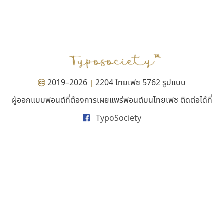
ธีชา สตูดิโอ 23
ไทโปแมนเซอร์
Tcha Studio 23
Typomancer
ธีร์ชญาน์ นามขาน
วริทธิ์ ไชยกูล
2019–2026
2204 ไทยเฟซ 5762 รูปแบบ
|
ผู้ออกแบบฟอนต์ที่ต้องการเผยแพร่ฟอนต์บนไทยเฟซ ติดต่อได้ที่
TypoSociety
ไอ้แอน
ฟอนต์คราฟ
Iannnnn
Fontcraft
ปรัชญา สิงห์โต
จุติพงศ์ ภูสุมาศ • สุวิสา ภูสุมาศ