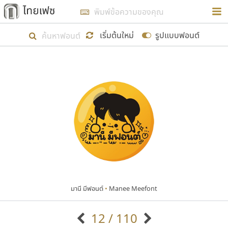
การในรูปแบบใหม่เพื่อใช้เป็นแนวทางในการศึกษารูป
ร่างหน้าตาของฟอนต์ไทยสำหรับการเรียนรู้เพื่อเริ่ม
เริ่มต้นใหม่
รูปแบบฟอนต์
สร้างฟอนต์ของตัวเอง ในเดือนมีนาคม พ.ศ. ๒๕๖๒ จึง
ได้เริ่ม ไทยเฟซ นี้ขึ้นมา
แสดงฟอนต์ทั้งหมด
เป้าหมายที่ยังคงดำเนินไปอยู่ คือการเพิ่มฟอนต์ไทย
เข้าไปให้ได้อย่างน้อยเดือนละ ๓๐ ฟอนต์ นั่นหมายถึง
ปลายปี พ.ศ. ๒๕๖๒ จะมีฟอนต์ไม่ต่ำกว่า ๔๐๐ ฟอนต์ใน
ระบบ หวังว่า นอกจากจะเป็นประโยชน์ต่อตนเองแล้ว
จะมีประโยชน์กับผู้อื่นได้บ้าง ไม่มากก็น้อย
มานี มีฟอนต์
•
Manee Meefont
ขอขอบคุณ
12 / 110
ตัวอักษรมีหัวขมวด
แบบตัวอักษรหัวบัว