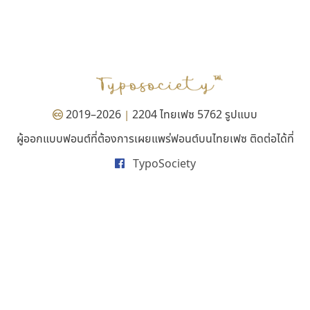
ปาณิสรา แอน
เคอาร์ต ฟอนต์
PanisaraAnn Font
Kart Font
ปาณิสรา ฉัตรเดชาชัย
นิกร ศิริสวัสดิ์
2019–2026
2204 ไทยเฟซ 5762 รูปแบบ
|
ผู้ออกแบบฟอนต์ที่ต้องการเผยแพร่ฟอนต์บนไทยเฟซ ติดต่อได้ที่
TypoSociety
ธีชา สตูดิโอ 23
ไทโปแมนเซอร์
Tcha Studio 23
Typomancer
ธีร์ชญาน์ นามขาน
วริทธิ์ ไชยกูล