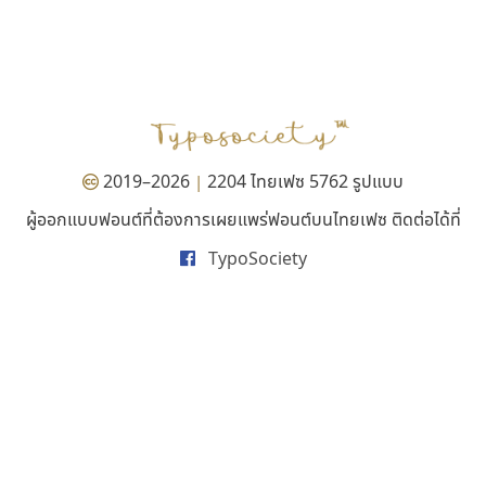
เลย์อิจิ
ธรรมดาสตูดิโอ
Layiji
dhammadha studio
นำโชค สินมงคลรักษา
มณฑล ธนาโรจน์
2019–2026
2204 ไทยเฟซ 5762 รูปแบบ
|
ผู้ออกแบบฟอนต์ที่ต้องการเผยแพร่ฟอนต์บนไทยเฟซ ติดต่อได้ที่
TypoSociety
ดีอาร์ ดีไซน์
พ็อกเก็ตฟอนต์
DR Design
Pocket Fonts
ดำรง เติมทอง