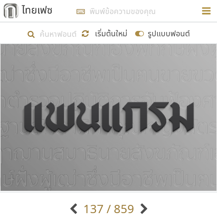
การในรูปแบบใหม่เพื่อใช้เป็นแนวทางในการศึกษารูป
ร่างหน้าตาของฟอนต์ไทยสำหรับการเรียนรู้เพื่อเริ่ม
เริ่มต้นใหม่
รูปแบบฟอนต์
สร้างฟอนต์ของตัวเอง ในเดือนมีนาคม พ.ศ. ๒๕๖๒ จึง
ได้เริ่ม ไทยเฟซ นี้ขึ้นมา
แสดงฟอนต์ทั้งหมด
เป้าหมายที่ยังคงดำเนินไปอยู่ คือการเพิ่มฟอนต์ไทย
เข้าไปให้ได้อย่างน้อยเดือนละ ๓๐ ฟอนต์ นั่นหมายถึง
ปลายปี พ.ศ. ๒๕๖๒ จะมีฟอนต์ไม่ต่ำกว่า ๔๐๐ ฟอนต์ใน
ระบบ หวังว่า นอกจากจะเป็นประโยชน์ต่อตนเองแล้ว
จะมีประโยชน์กับผู้อื่นได้บ้าง ไม่มากก็น้อย
ขอขอบคุณ
137 / 859
ตัวอักษรมีหัวขมวด
แบบตัวอักษรหัวบัว