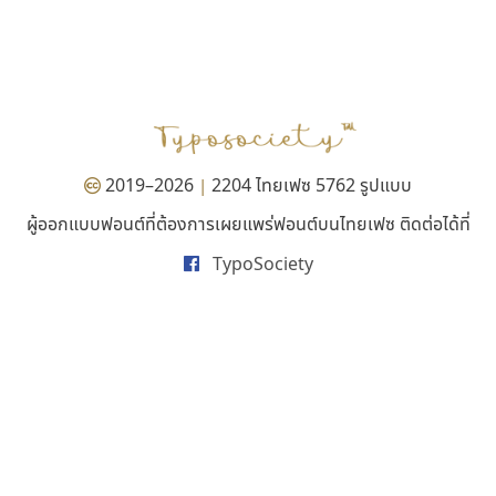
พ็อกเก็ตฟอนต์
ธรรมดาสตูดิโอ
Pocket Fonts
dhammadha studio
มณฑล ธนาโรจน์
2019–2026
2204 ไทยเฟซ 5762 รูปแบบ
|
ผู้ออกแบบฟอนต์ที่ต้องการเผยแพร่ฟอนต์บนไทยเฟซ ติดต่อได้ที่
TypoSociety
ไอ้แอน
เลย์อิจิ
Iannnnn
Layiji
ปรัชญา สิงห์โต
นำโชค สินมงคลรักษา