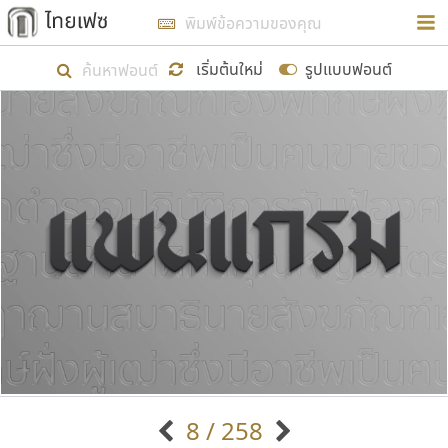
การในรูปแบบใหม่เพื่อใช้เป็นแนวทางในการศึกษารูป
ร่างหน้าตาของฟอนต์ไทยสำหรับการเรียนรู้เพื่อเริ่ม
เริ่มต้นใหม่
รูปแบบฟอนต์
สร้างฟอนต์ของตัวเอง ในเดือนมีนาคม พ.ศ. ๒๕๖๒ จึง
ได้เริ่ม ไทยเฟซ นี้ขึ้นมา
แสดงฟอนต์ทั้งหมด
เป้าหมายที่ยังคงดำเนินไปอยู่ คือการเพิ่มฟอนต์ไทย
เข้าไปให้ได้อย่างน้อยเดือนละ ๓๐ ฟอนต์ นั่นหมายถึง
ปลายปี พ.ศ. ๒๕๖๒ จะมีฟอนต์ไม่ต่ำกว่า ๔๐๐ ฟอนต์ใน
ระบบ หวังว่า นอกจากจะเป็นประโยชน์ต่อตนเองแล้ว
จะมีประโยชน์กับผู้อื่นได้บ้าง ไม่มากก็น้อย
ขอขอบคุณ
8 / 258
ตัวอักษรมีหัวขมวด
แบบตัวอักษรหัวบัว