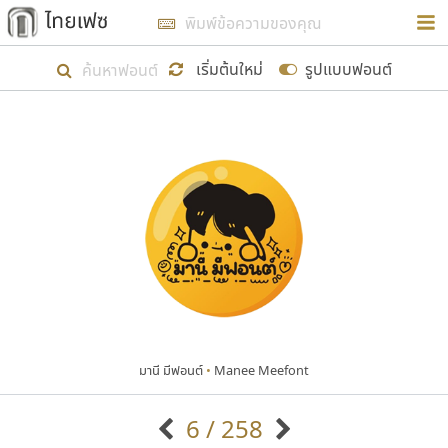
การในรูปแบบใหม่เพื่อใช้เป็นแนวทางในการศึกษารูป
ร่างหน้าตาของฟอนต์ไทยสำหรับการเรียนรู้เพื่อเริ่ม
เริ่มต้นใหม่
รูปแบบฟอนต์
สร้างฟอนต์ของตัวเอง ในเดือนมีนาคม พ.ศ. ๒๕๖๒ จึง
ได้เริ่ม ไทยเฟซ นี้ขึ้นมา
แสดงฟอนต์ทั้งหมด
เป้าหมายที่ยังคงดำเนินไปอยู่ คือการเพิ่มฟอนต์ไทย
เข้าไปให้ได้อย่างน้อยเดือนละ ๓๐ ฟอนต์ นั่นหมายถึง
ปลายปี พ.ศ. ๒๕๖๒ จะมีฟอนต์ไม่ต่ำกว่า ๔๐๐ ฟอนต์ใน
ระบบ หวังว่า นอกจากจะเป็นประโยชน์ต่อตนเองแล้ว
จะมีประโยชน์กับผู้อื่นได้บ้าง ไม่มากก็น้อย
มานี มีฟอนต์
•
Manee Meefont
ขอขอบคุณ
6 / 258
ตัวอักษรมีหัวขมวด
แบบตัวอักษรหัวบัว