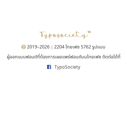
ธีชา สตูดิโอ 23
กูเกิล
Tcha Studio 23
Google
ธีร์ชญาน์ นามขาน
2019–2026
2204 ไทยเฟซ 5762 รูปแบบ
|
ผู้ออกแบบฟอนต์ที่ต้องการเผยแพร่ฟอนต์บนไทยเฟซ ติดต่อได้ที่
TypoSociety
เลย์อิจิ
ฟอนต์อยู่นี่
Layiji
FontUni
นำโชค สินมงคลรักษา
สังศิต ไสววรรณ