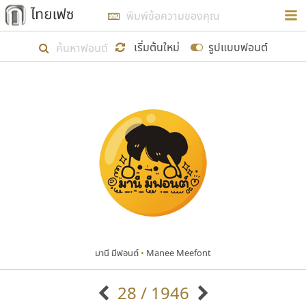
การในรูปแบบใหม่เพื่อใช้เป็นแนวทางในการศึกษารูป
ร่างหน้าตาของฟอนต์ไทยสำหรับการเรียนรู้เพื่อเริ่ม
เริ่มต้นใหม่
รูปแบบฟอนต์
สร้างฟอนต์ของตัวเอง ในเดือนมีนาคม พ.ศ. ๒๕๖๒ จึง
ได้เริ่ม ไทยเฟซ นี้ขึ้นมา
แสดงฟอนต์ทั้งหมด
เป้าหมายที่ยังคงดำเนินไปอยู่ คือการเพิ่มฟอนต์ไทย
เข้าไปให้ได้อย่างน้อยเดือนละ ๓๐ ฟอนต์ นั่นหมายถึง
ปลายปี พ.ศ. ๒๕๖๒ จะมีฟอนต์ไม่ต่ำกว่า ๔๐๐ ฟอนต์ใน
ระบบ หวังว่า นอกจากจะเป็นประโยชน์ต่อตนเองแล้ว
จะมีประโยชน์กับผู้อื่นได้บ้าง ไม่มากก็น้อย
มานี มีฟอนต์
•
Manee Meefont
ขอขอบคุณ
28 / 1946
ตัวอักษรมีหัวขมวด
แบบตัวอักษรหัวบัว