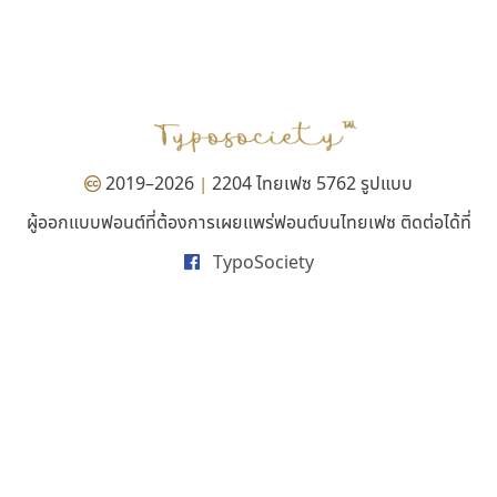
ยูไอดี ฟอนต์
คัดสรร ดีมาก
UID Font
Cadson Demak
สร้างสรรค์ สมกุศล
2019–2026
2204 ไทยเฟซ 5762 รูปแบบ
|
ผู้ออกแบบฟอนต์ที่ต้องการเผยแพร่ฟอนต์บนไทยเฟซ ติดต่อได้ที่
TypoSociety
บีทูไซน์
ซูเปอร์สโตร์
B2 SIGN
Superstore Font
กิตติศักดิ์ ศิริกมลเสถียร
ฉัตรณรงค์ จริงศุภธาดา