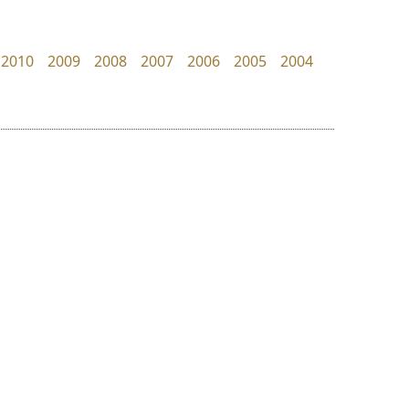
Jipatype
Surafont
อานุภาพ ใจชำนาญ
ณัฐพล วัดอ่อน
2010
2009
2008
2007
2006
2005
2004
ย
ร
ฤ
ฌ
ล
ว
ทอศิลป์
คัดสรร ดีมาก
ศ
Torsilp
Cadson Demak
ณ
ส
ภาณุพันธุ์ ตะลันกูล
ห
อ
ฮ
๒