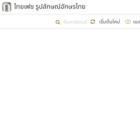
เริ่ม ไทยเฟซ นี้ขึ้นมา
เริ่มต้นใหม่
แบ
เป้าหมายที่ยังคงดำเนินไปอยู่ คือกา
ไม่ต่ำกว่า ๔๐๐ ฟอนต์ในระบบ หวังว่า 
ผู้อ
คุณแ