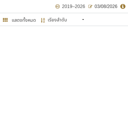
2019–2026
03/08/2026
แสดงทั้งหมด
นหมายถึง ปลายปี พ.ศ. ๒๕๖๒ จะมีฟอนต์
ด้บ้าง ไม่มากก็น้อย
ษรไทย
์.คอม