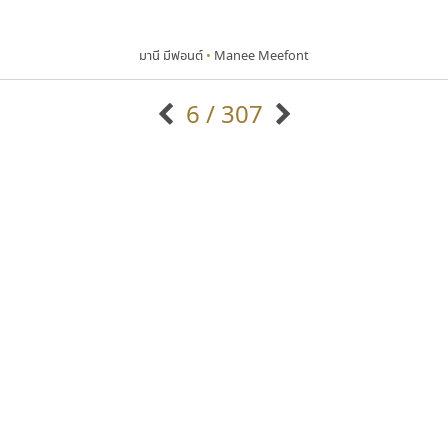
มานี มีฟอนต์
•
Manee Meefont
6 / 307
แบบตัวอักษรจีน
แบบตัวอักษรหัวบัว
แบบตัวอักษรซ้อนเงา
แบบตัวอักษรหัวบอด
G
H
I
J
K
L
M
N
O
P
Q
R
แบบตัวอักษรย้อนยุค
แบบตัวอักษรเกาหลี
ถ
แบบตัวอักษรล้านนา
ท
ธ
น
บ
ป
แบบตัวอักษรเส้นขอบ
ผ
พ
ฟ
ภ
ม
แบบตัวอักษรลาว
แบบตัวอักษรแฟนซี
แบบตัวอักษรสคริปท์
แบบตัวอักษรโบราณ
กูเกิล
ธรรมดาสตูดิโอ