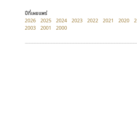
FontUni
Manee Meefont
สังศิต ไสววรรณ
ศรัณยพัชร์ ธารีสิทธิ์
ปีที่เผยแพร่
2026
2025
2024
2023
2022
2021
2020
2
2003
2001
2000
9 Fonts
F
A
Fontcraft
Apple
FontUni
ATK
G
AtNoon
Google Fonts
นังรอง
เลย์อิจิ
B
H
uvSOV
Layiji
B2 SIGN
I
วรวุฒิ ธนวัฒนาวนิช
นำโชค สินมงคลรักษา
BLK
Iannnnn
Book
J
BTN
Jipatype
C
JS