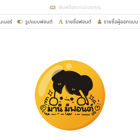
แสดงฟอนต์ทั้งหมด
นเนอร์
รูปแบบฟอนต์
รายชื่อฟอนต์
รายชื่อผู้ออกแบบ
รเพิ่มฟอนต์ไทยเข้าไปให้ได้อย่างน้อยเดือนละ ๓๐ ฟอนต์ นั่
นอกจากจะเป็นประโยชน์ต่อตนเองแล้ว จะมีประโยชน์กับผู้อื่นไ
ขอขอบคุณ
อกแบบฟอนต์ไทยทุกท่านที่สร้างสรรค์ผลงานเพื่อสืบสานอัก
อน ปรัชญา สิงห์โต ที่อนุญาตให้เผยแพร่ข้อมูลจาก ฟอนต