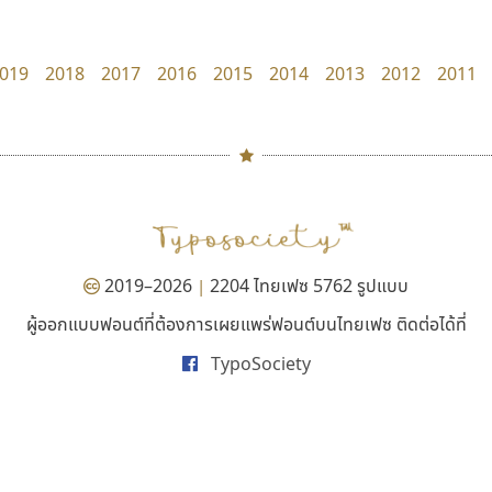
Google
dhammadha studio
มณฑล ธนาโรจน์
019
2018
2017
2016
2015
2014
2013
2012
2011
#
TH
ฉ
Naipol
TLWG
ช
O
Torsilp
ซ
2019–2026
2204 ไทยเฟซ 5762 รูปแบบ
|
P
TS
PANI
Type Buthon
ฐ
ผู้ออกแบบฟอนต์ที่ต้องการเผยแพร่ฟอนต์บนไทยเฟซ ติดต่อได้ที่
คราฟตี้ฟอนต์
เคอาร์ต ฟอนต์
PK
Typomancer
ฑ
TypoSociety
Crafty Font
Kart Font
PS
U
จิลดา ฤทธิ์คำรพ
นิกร ศิริสวัสดิ์
Q
UID
ด
R
UNK
ต
S
UPC
ถ
Sarun’s
V
ท