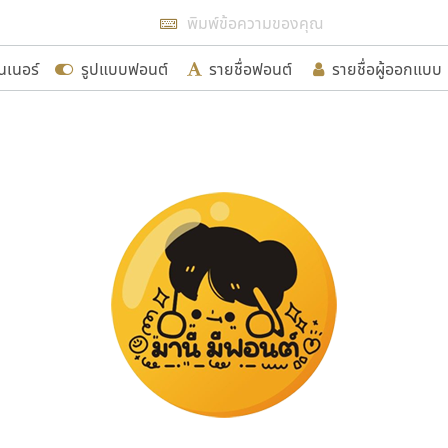
แสดงฟอนต์ทั้งหมด
นเนอร์
รูปแบบฟอนต์
รายชื่อฟอนต์
รายชื่อผู้ออกแบบ
รเพิ่มฟอนต์ไทยเข้าไปให้ได้อย่างน้อยเดือนละ ๓๐ ฟอนต์ นั่
นอกจากจะเป็นประโยชน์ต่อตนเองแล้ว จะมีประโยชน์กับผู้อื่นไ
ขอขอบคุณ
อกแบบฟอนต์ไทยทุกท่านที่สร้างสรรค์ผลงานเพื่อสืบสานอัก
อน ปรัชญา สิงห์โต ที่อนุญาตให้เผยแพร่ข้อมูลจาก ฟอนต