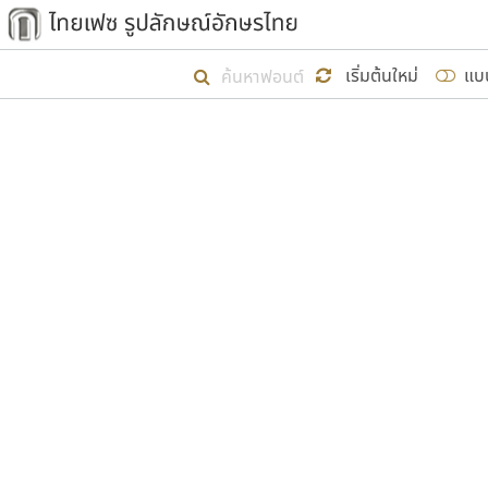
เริ่ม ไทยเฟซ นี้ขึ้นมา
เริ่มต้นใหม่
แบ
เป้าหมายที่ยังคงดำเนินไปอยู่ คือกา
ไม่ต่ำกว่า ๔๐๐ ฟอนต์ในระบบ หวังว่า 
ผู้อ
คุณแ