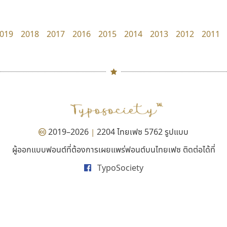
Superstore Font
Typomancer
ฉัตรณรงค์ จริงศุภธาดา
วริทธิ์ ไชยกูล
019
2018
2017
2016
2015
2014
2013
2012
2011
#
TH
ฉ
Naipol
TLWG
ช
O
Torsilp
ซ
2019–2026
2204 ไทยเฟซ 5762 รูปแบบ
|
P
TS
PANI
Type Buthon
ฐ
ผู้ออกแบบฟอนต์ที่ต้องการเผยแพร่ฟอนต์บนไทยเฟซ ติดต่อได้ที่
ธีชา สตูดิโอ 23
จิปาไทป์
PK
Typomancer
ฑ
TypoSociety
Tcha Studio 23
Jipatype
PS
U
ธีร์ชญาน์ นามขาน
อานุภาพ ใจชำนาญ
Q
UID
ด
R
UNK
ต
S
UPC
ถ
Sarun’s
V
ท