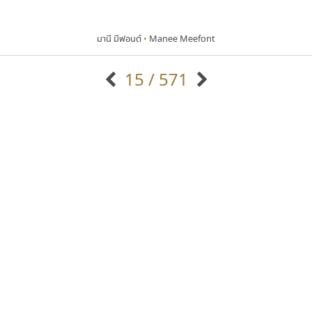
มานี มีฟอนต์
•
Manee Meefont
15 / 571
แบบตัวอักษรจีน
แบบตัวอักษรหัวบัว
แบบตัวอักษรซ้อนเงา
แบบตัวอักษรหัวบอด
G
H
I
J
K
L
M
N
O
P
Q
R
แบบตัวอักษรย้อนยุค
แบบตัวอักษรเกาหลี
ถ
แบบตัวอักษรล้านนา
ท
ธ
น
บ
ป
แบบตัวอักษรเส้นขอบ
ผ
พ
ฟ
ภ
ม
แบบตัวอักษรลาว
แบบตัวอักษรแฟนซี
แบบตัวอักษรสคริปท์
แบบตัวอักษรโบราณ
ซูเปอร์สโตร์
ไทโปแมนเซอร์