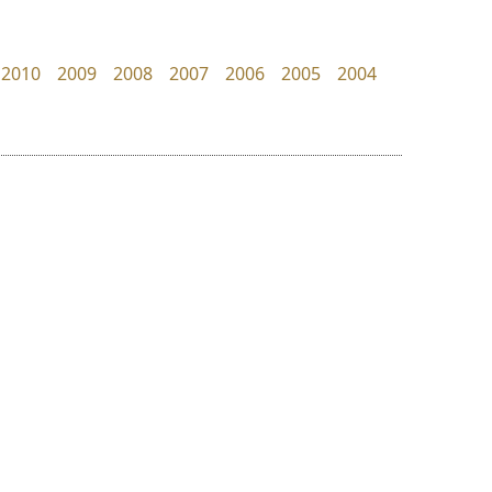
Kart Font
UID Font
นิกร ศิริสวัสดิ์
สร้างสรรค์ สมกุศล
2010
2009
2008
2007
2006
2005
2004
ย
ร
ฤ
ฌ
ล
ว
ปาณิสรา แอน
มานี มีฟอนต์
ศ
PanisaraAnn Font
Manee Meefont
ณ
ส
ปาณิสรา ฉัตรเดชาชัย
ศรัณยพัชร์ ธารีสิทธิ์
ห
อ
ฮ
๒