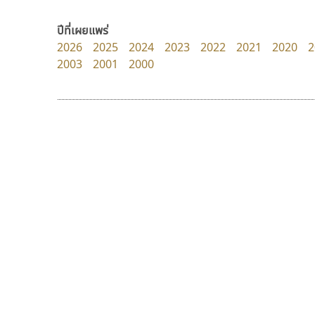
Google
FontUni
สังศิต ไสววรรณ
ปีที่เผยแพร่
2026
2025
2024
2023
2022
2021
2020
2
2003
2001
2000
9 Fonts
F
A
Fontcraft
Apple
FontUni
ATK
G
AtNoon
Google Fonts
ฟอนต์คราฟ
ทอศิลป์
B
H
Fontcraft
Torsilp
B2 SIGN
I
จุติพงศ์ ภูสุมาศ • สุวิสา ภูสุมาศ
ภาณุพันธุ์ ตะลันกูล
BLK
Iannnnn
Book
J
BTN
Jipatype
C
JS