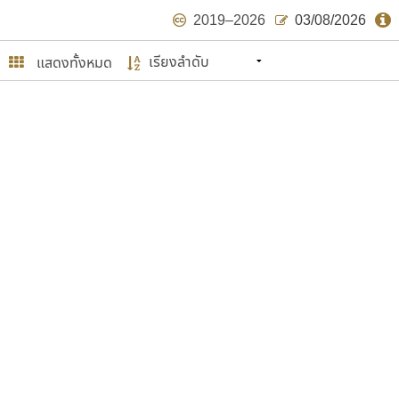
2019–2026
03/08/2026
แสดงทั้งหมด
นหมายถึง ปลายปี พ.ศ. ๒๕๖๒ จะมีฟอนต์
ด้บ้าง ไม่มากก็น้อย
ษรไทย
์.คอม