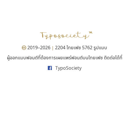
กูเกิล
ฟอนต์คราฟ
Google
Fontcraft
จุติพงศ์ ภูสุมาศ • สุวิสา ภูสุมาศ
2019–2026
2204 ไทยเฟซ 5762 รูปแบบ
|
ผู้ออกแบบฟอนต์ที่ต้องการเผยแพร่ฟอนต์บนไทยเฟซ ติดต่อได้ที่
TypoSociety
เลย์อิจิ
มานี มีฟอนต์
Layiji
Manee Meefont
นำโชค สินมงคลรักษา
ศรัณยพัชร์ ธารีสิทธิ์