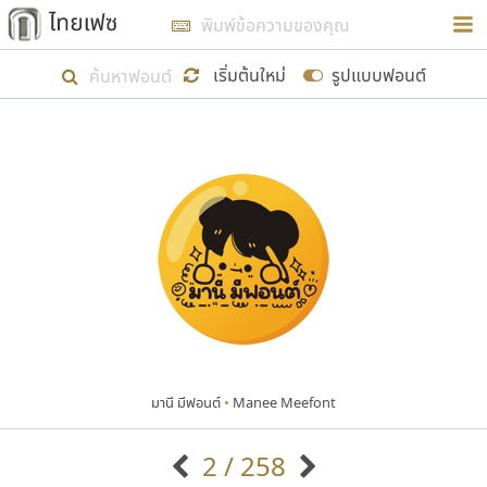
การในรูปแบบใหม่เพื่อใช้เป็นแนวทางในการศึกษารูป
ร่างหน้าตาของฟอนต์ไทยสำหรับการเรียนรู้เพื่อเริ่ม
เริ่มต้นใหม่
รูปแบบฟอนต์
สร้างฟอนต์ของตัวเอง ในเดือนมีนาคม พ.ศ. ๒๕๖๒ จึง
ได้เริ่ม ไทยเฟซ นี้ขึ้นมา
แสดงฟอนต์ทั้งหมด
เป้าหมายที่ยังคงดำเนินไปอยู่ คือการเพิ่มฟอนต์ไทย
เข้าไปให้ได้อย่างน้อยเดือนละ ๓๐ ฟอนต์ นั่นหมายถึง
ปลายปี พ.ศ. ๒๕๖๒ จะมีฟอนต์ไม่ต่ำกว่า ๔๐๐ ฟอนต์ใน
ระบบ หวังว่า นอกจากจะเป็นประโยชน์ต่อตนเองแล้ว
จะมีประโยชน์กับผู้อื่นได้บ้าง ไม่มากก็น้อย
มานี มีฟอนต์
•
Manee Meefont
ขอขอบคุณ
2 / 258
ตัวอักษรมีหัวขมวด
แบบตัวอักษรหัวบัว