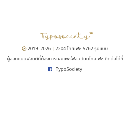
บีทูไซน์
เคอาร์ต ฟอนต์
B2 SIGN
Kart Font
กิตติศักดิ์ ศิริกมลเสถียร
นิกร ศิริสวัสดิ์
2019–2026
2204 ไทยเฟซ 5762 รูปแบบ
|
ผู้ออกแบบฟอนต์ที่ต้องการเผยแพร่ฟอนต์บนไทยเฟซ ติดต่อได้ที่
TypoSociety
ธีชา สตูดิโอ 23
ทีเอส ฟอนต์
Tcha Studio 23
TS Font
ธีร์ชญาน์ นามขาน
ธงชัย ศรีเมือง