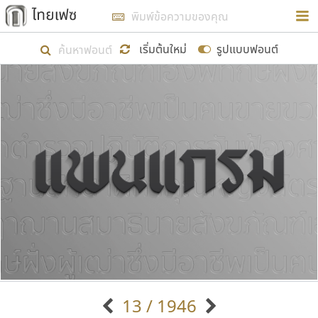
การในรูปแบบใหม่เพื่อใช้เป็นแนวทางในการศึกษารูป
ร่างหน้าตาของฟอนต์ไทยสำหรับการเรียนรู้เพื่อเริ่ม
เริ่มต้นใหม่
รูปแบบฟอนต์
สร้างฟอนต์ของตัวเอง ในเดือนมีนาคม พ.ศ. ๒๕๖๒ จึง
ได้เริ่ม ไทยเฟซ นี้ขึ้นมา
แสดงฟอนต์ทั้งหมด
เป้าหมายที่ยังคงดำเนินไปอยู่ คือการเพิ่มฟอนต์ไทย
เข้าไปให้ได้อย่างน้อยเดือนละ ๓๐ ฟอนต์ นั่นหมายถึง
ปลายปี พ.ศ. ๒๕๖๒ จะมีฟอนต์ไม่ต่ำกว่า ๔๐๐ ฟอนต์ใน
ระบบ หวังว่า นอกจากจะเป็นประโยชน์ต่อตนเองแล้ว
จะมีประโยชน์กับผู้อื่นได้บ้าง ไม่มากก็น้อย
ขอขอบคุณ
13 / 1946
ตัวอักษรมีหัวขมวด
แบบตัวอักษรหัวบัว