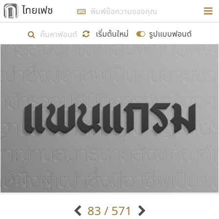
การในรูปแบบใหม่เพื่อใช้เป็นแนวทางในการศึกษารูป
ร่างหน้าตาของฟอนต์ไทยสำหรับการเรียนรู้เพื่อเริ่ม
เริ่มต้นใหม่
รูปแบบฟอนต์
สร้างฟอนต์ของตัวเอง ในเดือนมีนาคม พ.ศ. ๒๕๖๒ จึง
ได้เริ่ม ไทยเฟซ นี้ขึ้นมา
แสดงฟอนต์ทั้งหมด
เป้าหมายที่ยังคงดำเนินไปอยู่ คือการเพิ่มฟอนต์ไทย
เข้าไปให้ได้อย่างน้อยเดือนละ ๓๐ ฟอนต์ นั่นหมายถึง
ปลายปี พ.ศ. ๒๕๖๒ จะมีฟอนต์ไม่ต่ำกว่า ๔๐๐ ฟอนต์ใน
ระบบ หวังว่า นอกจากจะเป็นประโยชน์ต่อตนเองแล้ว
จะมีประโยชน์กับผู้อื่นได้บ้าง ไม่มากก็น้อย
ขอขอบคุณ
83 / 571
ตัวอักษรมีหัวขมวด
แบบตัวอักษรหัวบัว