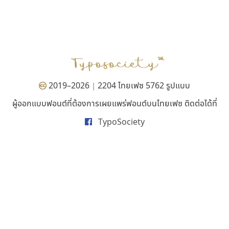
ยูไอดี ฟอนต์
ธรรมดาสตูดิโอ
UID Font
dhammadha studio
สร้างสรรค์ สมกุศล
มณฑล ธนาโรจน์
2019–2026
2204 ไทยเฟซ 5762 รูปแบบ
|
ผู้ออกแบบฟอนต์ที่ต้องการเผยแพร่ฟอนต์บนไทยเฟซ ติดต่อได้ที่
TypoSociety
พ็อกเก็ตฟอนต์
ฟอนต์อยู่นี่
Pocket Fonts
FontUni
สังศิต ไสววรรณ