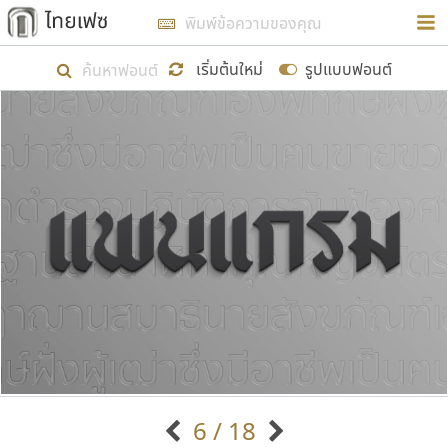
การในรูปแบบใหม่เพื่อใช้เป็นแนวทางในการศึกษารูป
ร่างหน้าตาของฟอนต์ไทยสำหรับการเรียนรู้เพื่อเริ่ม
เริ่มต้นใหม่
รูปแบบฟอนต์
สร้างฟอนต์ของตัวเอง ในเดือนมีนาคม พ.ศ. ๒๕๖๒ จึง
ได้เริ่ม ไทยเฟซ นี้ขึ้นมา
แสดงฟอนต์ทั้งหมด
เป้าหมายที่ยังคงดำเนินไปอยู่ คือการเพิ่มฟอนต์ไทย
เข้าไปให้ได้อย่างน้อยเดือนละ ๓๐ ฟอนต์ นั่นหมายถึง
ปลายปี พ.ศ. ๒๕๖๒ จะมีฟอนต์ไม่ต่ำกว่า ๔๐๐ ฟอนต์ใน
ระบบ หวังว่า นอกจากจะเป็นประโยชน์ต่อตนเองแล้ว
จะมีประโยชน์กับผู้อื่นได้บ้าง ไม่มากก็น้อย
ขอขอบคุณ
6 / 18
ตัวอักษรมีหัวขมวด
แบบตัวอักษรหัวบัว