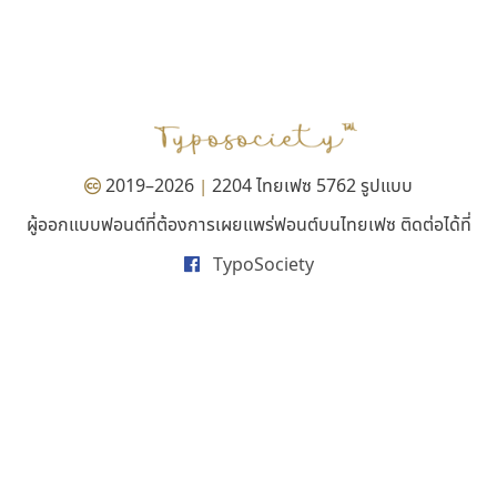
คัดสรร ดีมาก
นังรอง
Cadson Demak
uvSOV
วรวุฒิ ธนวัฒนาวนิช
2019–2026
2204 ไทยเฟซ 5762 รูปแบบ
|
ผู้ออกแบบฟอนต์ที่ต้องการเผยแพร่ฟอนต์บนไทยเฟซ ติดต่อได้ที่
TypoSociety
ทีเอส ฟอนต์
ไอ้แอน
TS Font
Iannnnn
ธงชัย ศรีเมือง
ปรัชญา สิงห์โต