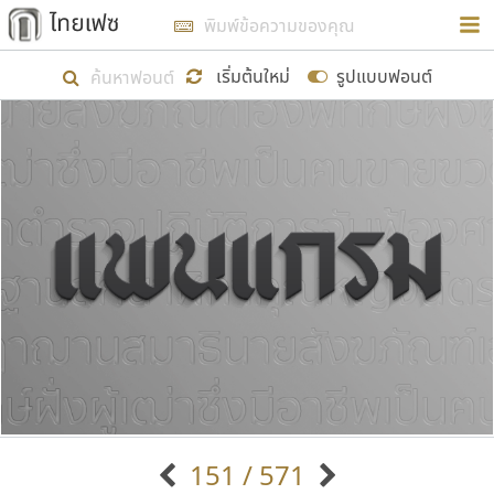
การในรูปแบบใหม่เพื่อใช้เป็นแนวทางในการศึกษารูป
ร่างหน้าตาของฟอนต์ไทยสำหรับการเรียนรู้เพื่อเริ่ม
เริ่มต้นใหม่
รูปแบบฟอนต์
สร้างฟอนต์ของตัวเอง ในเดือนมีนาคม พ.ศ. ๒๕๖๒ จึง
ได้เริ่ม ไทยเฟซ นี้ขึ้นมา
แสดงฟอนต์ทั้งหมด
เป้าหมายที่ยังคงดำเนินไปอยู่ คือการเพิ่มฟอนต์ไทย
เข้าไปให้ได้อย่างน้อยเดือนละ ๓๐ ฟอนต์ นั่นหมายถึง
ปลายปี พ.ศ. ๒๕๖๒ จะมีฟอนต์ไม่ต่ำกว่า ๔๐๐ ฟอนต์ใน
ระบบ หวังว่า นอกจากจะเป็นประโยชน์ต่อตนเองแล้ว
จะมีประโยชน์กับผู้อื่นได้บ้าง ไม่มากก็น้อย
ขอขอบคุณ
151 / 571
ตัวอักษรมีหัวขมวด
แบบตัวอักษรหัวบัว