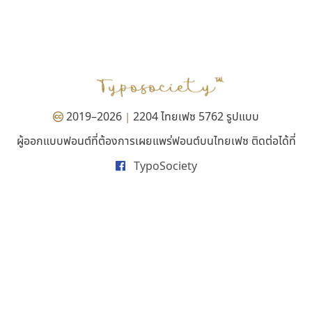
สุราฟอนต์
ดีอาร์ ดีไซน์
Surafont
DR Design
ณัฐพล วัดอ่อน
ดำรง เติมทอง
2019–2026
2204 ไทยเฟซ 5762 รูปแบบ
|
ผู้ออกแบบฟอนต์ที่ต้องการเผยแพร่ฟอนต์บนไทยเฟซ ติดต่อได้ที่
TypoSociety
ยูไอดี ฟอนต์
ซูเปอร์สโตร์
UID Font
Superstore Font
สร้างสรรค์ สมกุศล
ฉัตรณรงค์ จริงศุภธาดา