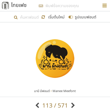
การในรูปแบบใหม่เพื่อใช้เป็นแนวทางในการศึกษารูป
ร่างหน้าตาของฟอนต์ไทยสำหรับการเรียนรู้เพื่อเริ่ม
เริ่มต้นใหม่
รูปแบบฟอนต์
สร้างฟอนต์ของตัวเอง ในเดือนมีนาคม พ.ศ. ๒๕๖๒ จึง
ได้เริ่ม ไทยเฟซ นี้ขึ้นมา
แสดงฟอนต์ทั้งหมด
เป้าหมายที่ยังคงดำเนินไปอยู่ คือการเพิ่มฟอนต์ไทย
เข้าไปให้ได้อย่างน้อยเดือนละ ๓๐ ฟอนต์ นั่นหมายถึง
ปลายปี พ.ศ. ๒๕๖๒ จะมีฟอนต์ไม่ต่ำกว่า ๔๐๐ ฟอนต์ใน
ระบบ หวังว่า นอกจากจะเป็นประโยชน์ต่อตนเองแล้ว
จะมีประโยชน์กับผู้อื่นได้บ้าง ไม่มากก็น้อย
มานี มีฟอนต์
•
Manee Meefont
ขอขอบคุณ
113 / 571
ตัวอักษรมีหัวขมวด
แบบตัวอักษรหัวบัว