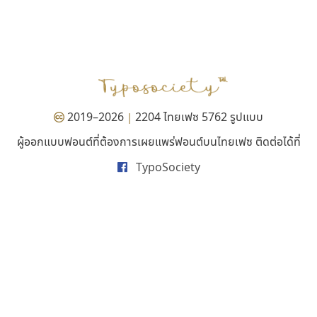
สุราฟอนต์
ไทโปแมนเซอร์
Surafont
Typomancer
ณัฐพล วัดอ่อน
วริทธิ์ ไชยกูล
2019–2026
2204 ไทยเฟซ 5762 รูปแบบ
|
ผู้ออกแบบฟอนต์ที่ต้องการเผยแพร่ฟอนต์บนไทยเฟซ ติดต่อได้ที่
TypoSociety
ฟอนต์คราฟ
พ็อกเก็ตฟอนต์
Fontcraft
Pocket Fonts
จุติพงศ์ ภูสุมาศ • สุวิสา ภูสุมาศ