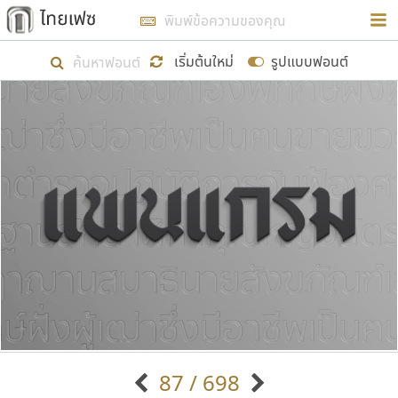
การในรูปแบบใหม่เพื่อใช้เป็นแนวทางในการศึกษารูป
ร่างหน้าตาของฟอนต์ไทยสำหรับการเรียนรู้เพื่อเริ่ม
เริ่มต้นใหม่
รูปแบบฟอนต์
สร้างฟอนต์ของตัวเอง ในเดือนมีนาคม พ.ศ. ๒๕๖๒ จึง
ได้เริ่ม ไทยเฟซ นี้ขึ้นมา
แสดงฟอนต์ทั้งหมด
เป้าหมายที่ยังคงดำเนินไปอยู่ คือการเพิ่มฟอนต์ไทย
เข้าไปให้ได้อย่างน้อยเดือนละ ๓๐ ฟอนต์ นั่นหมายถึง
ปลายปี พ.ศ. ๒๕๖๒ จะมีฟอนต์ไม่ต่ำกว่า ๔๐๐ ฟอนต์ใน
ระบบ หวังว่า นอกจากจะเป็นประโยชน์ต่อตนเองแล้ว
จะมีประโยชน์กับผู้อื่นได้บ้าง ไม่มากก็น้อย
ขอขอบคุณ
87 / 698
ตัวอักษรมีหัวขมวด
แบบตัวอักษรหัวบัว