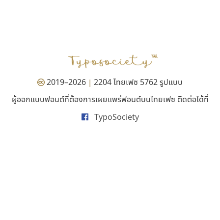
มานี มีฟอนต์
ธรรมดาสตูดิโอ
Manee Meefont
dhammadha studio
ศรัณยพัชร์ ธารีสิทธิ์
มณฑล ธนาโรจน์
2019–2026
2204 ไทยเฟซ 5762 รูปแบบ
|
ผู้ออกแบบฟอนต์ที่ต้องการเผยแพร่ฟอนต์บนไทยเฟซ ติดต่อได้ที่
TypoSociety
ปาณิสรา แอน
เลย์อิจิ
PanisaraAnn Font
Layiji
ปาณิสรา ฉัตรเดชาชัย
นำโชค สินมงคลรักษา