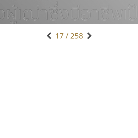
17 / 258
แบบตัวอักษรจีน
แบบตัวอักษรหัวบัว
แบบตัวอักษรซ้อนเงา
แบบตัวอักษรหัวบอด
G
H
I
J
K
L
M
N
O
P
Q
R
แบบตัวอักษรย้อนยุค
แบบตัวอักษรเกาหลี
ถ
แบบตัวอักษรล้านนา
ท
ธ
น
บ
ป
แบบตัวอักษรเส้นขอบ
ผ
พ
ฟ
ภ
ม
แบบตัวอักษรลาว
แบบตัวอักษรแฟนซี
แบบตัวอักษรสคริปท์
แบบตัวอักษรโบราณ
บีทูไซน์
เลย์อิจิ