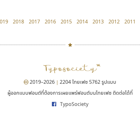
B2 SIGN
Layiji
กิตติศักดิ์ ศิริกมลเสถียร
นำโชค สินมงคลรักษา
019
2018
2017
2016
2015
2014
2013
2012
2011
#
TH
ฉ
Naipol
TLWG
ช
O
Torsilp
ซ
2019–2026
2204 ไทยเฟซ 5762 รูปแบบ
|
P
TS
PANI
Type Buthon
ฐ
ผู้ออกแบบฟอนต์ที่ต้องการเผยแพร่ฟอนต์บนไทยเฟซ ติดต่อได้ที่
เคอาร์ต ฟอนต์
ไทโปแมนเซอร์
PK
Typomancer
ฑ
TypoSociety
Kart Font
Typomancer
PS
U
นิกร ศิริสวัสดิ์
วริทธิ์ ไชยกูล
Q
UID
ด
R
UNK
ต
S
UPC
ถ
Sarun’s
V
ท