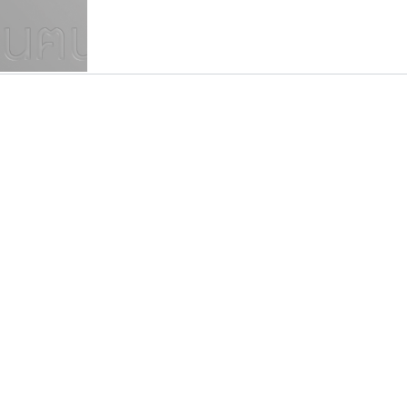
แบบตัวเขียนพู่กัน
แบบฟอนต์ซิ่ง
แบบตัวเนื้อความ
แบบลายมือผู้ใหญ่
S
T
U
V
W
Y
Z
แบบตัวเหลี่ยม
แบบลายมือวัยรุ่น
ย
แบบปลายมน
ร
ฤ
ล
ว
ศ
แบบลายมือเด็ก
ส
ห
อ
ฮ
แบบปลายแหลม
แบบอาลักษณ์
แบบปากกาหัวตัด
คัดสรร ดีมาก
คราฟตี้ฟอนต์