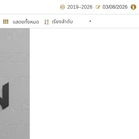
2019–2026
03/08/2026
แสดงทั้งหมด
นหมายถึง ปลายปี พ.ศ. ๒๕๖๒ จะมีฟอนต์
ด้บ้าง ไม่มากก็น้อย
ษรไทย
์.คอม