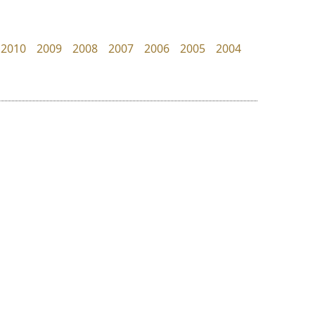
Cadson Demak
Crafty Font
จิลดา ฤทธิ์คำรพ
2010
2009
2008
2007
2006
2005
2004
ย
ร
ฤ
ฌ
ล
ว
พ็อกเก็ตฟอนต์
ธรรมดาสตูดิโอ
ศ
Pocket Fonts
dhammadha studio
ณ
ส
มณฑล ธนาโรจน์
ห
อ
ฮ
๒