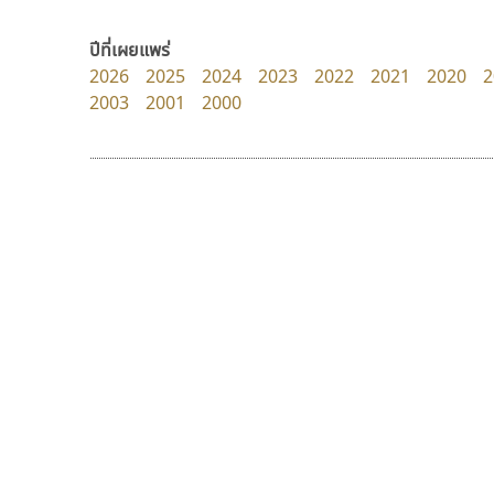
Iannnnn
uvSOV
ปรัชญา สิงห์โต
วรวุฒิ ธนวัฒนาวนิช
ปีที่เผยแพร่
2026
2025
2024
2023
2022
2021
2020
2
2003
2001
2000
9 Fonts
F
A
Fontcraft
Apple
FontUni
ATK
G
AtNoon
Google Fonts
จิปาไทป์
ฟอนต์อยู่นี่
B
H
Jipatype
FontUni
B2 SIGN
I
อานุภาพ ใจชำนาญ
สังศิต ไสววรรณ
BLK
Iannnnn
Book
J
BTN
Jipatype
C
JS