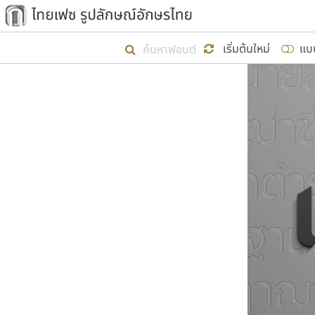
เริ่ม ไทยเฟซ นี้ขึ้นมา
เริ่มต้นใหม่
แบ
เป้าหมายที่ยังคงดำเนินไปอยู่ คือกา
ไม่ต่ำกว่า ๔๐๐ ฟอนต์ในระบบ หวังว่า 
ผู้อ
คุณแ