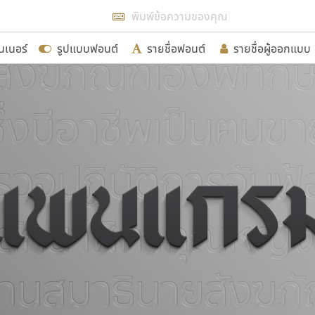
แสดงฟอนต์ทั้งหมด
นเนอร์
รูปแบบฟอนต์
รายชื่อฟอนต์
รายชื่อผู้ออกแบบ
รเพิ่มฟอนต์ไทยเข้าไปให้ได้อย่างน้อยเดือนละ ๓๐ ฟอนต์ นั่
นอกจากจะเป็นประโยชน์ต่อตนเองแล้ว จะมีประโยชน์กับผู้อื่นไ
ขอขอบคุณ
อกแบบฟอนต์ไทยทุกท่านที่สร้างสรรค์ผลงานเพื่อสืบสานอัก
อน ปรัชญา สิงห์โต ที่อนุญาตให้เผยแพร่ข้อมูลจาก ฟอนต