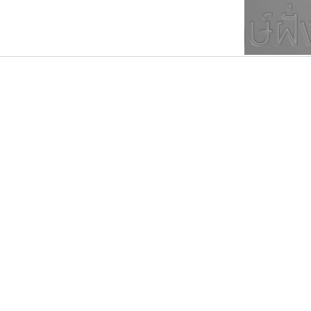
ตัวอักษรมีหัวขมวด
แบบตัวการ์ตูน
ตัวอักษรไม่มีหัวขมวด
แบบตัวดิสเพลย์
9
A
B
C
D
E
F
ฟอนต์ยอดนิยม
แบบตัวประดิษฐ์
ฟอนต์ล้านดาวน์โหลด
ก
ข
ค
จ
ฉ
ช
แบบตัวพิกเซล
ซ
ฌ
ด
ต
ระบบปฏิบัติการ
แบบตัวพิมพ์ดีด
อัตลักษณ์องค์กร
แบบตัวมีเชิงฐาน
ไอ้แอน
นังรอง