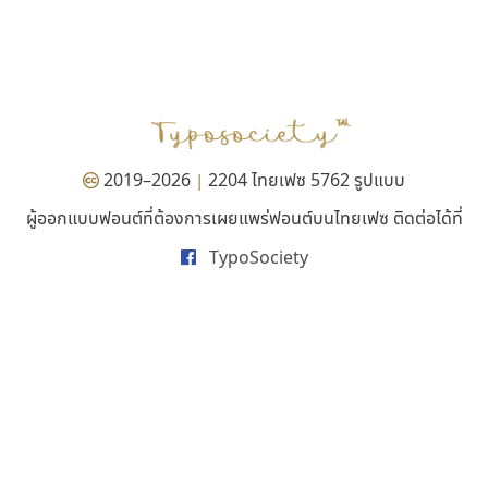
ฟอนต์อยู่นี่
ฟอนต์คราฟ
FontUni
Fontcraft
สังศิต ไสววรรณ
จุติพงศ์ ภูสุมาศ • สุวิสา ภูสุมาศ
2019–2026
2204 ไทยเฟซ 5762 รูปแบบ
|
ผู้ออกแบบฟอนต์ที่ต้องการเผยแพร่ฟอนต์บนไทยเฟซ ติดต่อได้ที่
TypoSociety
ยูไอดี ฟอนต์
เลย์อิจิ
UID Font
Layiji
สร้างสรรค์ สมกุศล
นำโชค สินมงคลรักษา