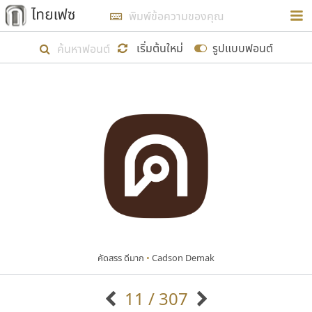
การในรูปแบบใหม่เพื่อใช้เป็นแนวทางในการศึกษารูป
ร่างหน้าตาของฟอนต์ไทยสำหรับการเรียนรู้เพื่อเริ่ม
เริ่มต้นใหม่
รูปแบบฟอนต์
สร้างฟอนต์ของตัวเอง ในเดือนมีนาคม พ.ศ. ๒๕๖๒ จึง
ได้เริ่ม ไทยเฟซ นี้ขึ้นมา
แสดงฟอนต์ทั้งหมด
เป้าหมายที่ยังคงดำเนินไปอยู่ คือการเพิ่มฟอนต์ไทย
เข้าไปให้ได้อย่างน้อยเดือนละ ๓๐ ฟอนต์ นั่นหมายถึง
ปลายปี พ.ศ. ๒๕๖๒ จะมีฟอนต์ไม่ต่ำกว่า ๔๐๐ ฟอนต์ใน
ระบบ หวังว่า นอกจากจะเป็นประโยชน์ต่อตนเองแล้ว
จะมีประโยชน์กับผู้อื่นได้บ้าง ไม่มากก็น้อย
คัดสรร ดีมาก
•
Cadson Demak
ขอขอบคุณ
11 / 307
ตัวอักษรมีหัวขมวด
แบบตัวอักษรหัวบัว