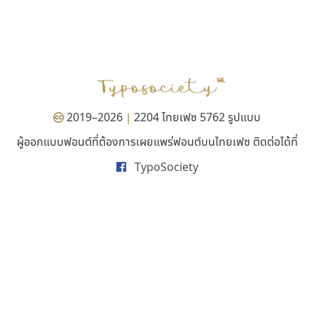
นังรอง
ไทโปแมนเซอร์
uvSOV
Typomancer
วรวุฒิ ธนวัฒนาวนิช
วริทธิ์ ไชยกูล
2019–2026
2204 ไทยเฟซ 5762 รูปแบบ
|
ผู้ออกแบบฟอนต์ที่ต้องการเผยแพร่ฟอนต์บนไทยเฟซ ติดต่อได้ที่
TypoSociety
ซูเปอร์สโตร์
ธีชา สตูดิโอ 23
Superstore Font
Tcha Studio 23
ฉัตรณรงค์ จริงศุภธาดา
ธีร์ชญาน์ นามขาน