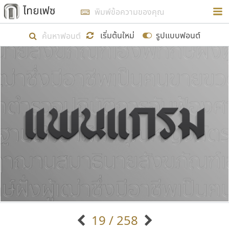
การในรูปแบบใหม่เพื่อใช้เป็นแนวทางในการศึกษารูป
ร่างหน้าตาของฟอนต์ไทยสำหรับการเรียนรู้เพื่อเริ่ม
เริ่มต้นใหม่
รูปแบบฟอนต์
สร้างฟอนต์ของตัวเอง ในเดือนมีนาคม พ.ศ. ๒๕๖๒ จึง
ได้เริ่ม ไทยเฟซ นี้ขึ้นมา
แสดงฟอนต์ทั้งหมด
เป้าหมายที่ยังคงดำเนินไปอยู่ คือการเพิ่มฟอนต์ไทย
เข้าไปให้ได้อย่างน้อยเดือนละ ๓๐ ฟอนต์ นั่นหมายถึง
ปลายปี พ.ศ. ๒๕๖๒ จะมีฟอนต์ไม่ต่ำกว่า ๔๐๐ ฟอนต์ใน
ระบบ หวังว่า นอกจากจะเป็นประโยชน์ต่อตนเองแล้ว
จะมีประโยชน์กับผู้อื่นได้บ้าง ไม่มากก็น้อย
ขอขอบคุณ
19 / 258
ตัวอักษรมีหัวขมวด
แบบตัวอักษรหัวบัว